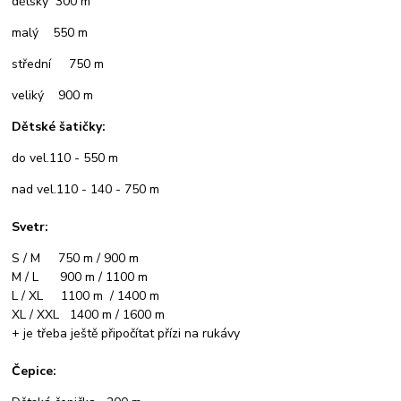
dětský 300 m
malý 550 m
střední 750 m
veliký 900 m
Dětské šatičky:
do vel.110 - 550 m
nad vel.110 - 140 - 750 m
Svetr:
S / M 750 m / 900 m
M / L 900 m / 1100 m
L / XL 1100 m / 1400 m
XL / XXL 1400 m / 1600 m
+ je třeba ještě připočítat přízi na rukávy
Čepice: