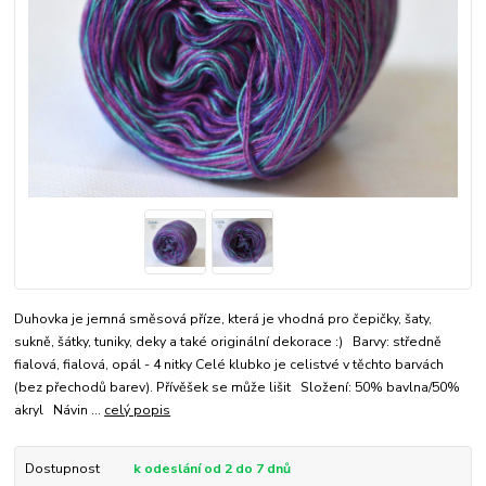
Duhovka je jemná směsová příze, která je vhodná pro čepičky, šaty,
sukně, šátky, tuniky, deky a také originální dekorace :) Barvy: středně
fialová, fialová, opál - 4 nitky Celé klubko je celistvé v těchto barvách
(bez přechodů barev). Přívěšek se může lišit Složení: 50% bavlna/50%
akryl Návin ...
celý popis
Dostupnost
k odeslání od 2 do 7 dnů