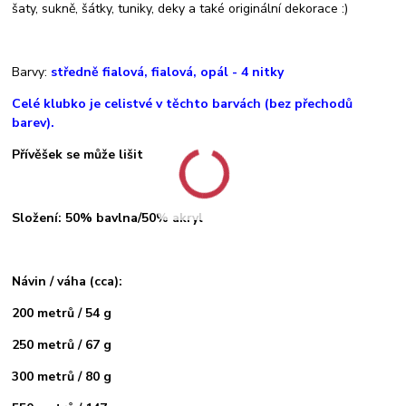
šaty, sukně, šátky, tuniky, deky a také originální dekorace :)
Barvy:
středně fialová, fialová, opál
- 4 ni
t
ky
Celé klubko je celistvé v těchto barvách (bez přechodů
barev).
Přívěšek se může lišit
Složení: 50% bavlna/50% akryl
Návin / váha (cca):
200 metrů / 54 g
250 metrů / 67 g
300 metrů / 80 g