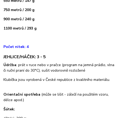
550 metrů / 147 g
750 metrů / 200 g
900 metrů / 240 g
1100 metrů / 293 g
Počet nitek: 4
JEHLICE/HÁČEK: 3 - 5
Údržba
: prát v ruce nebo v pračce (program na jemná prádlo, vlna
či ruční praní do 30°C), sušit vodorovně rozložené
Klubíčka jsou vyrobená v České republice z kvalitního materiálu.
Orientační spotřeba
(může se lišit - záleží na použitém vzoru,
délce apod.)
Šátek: