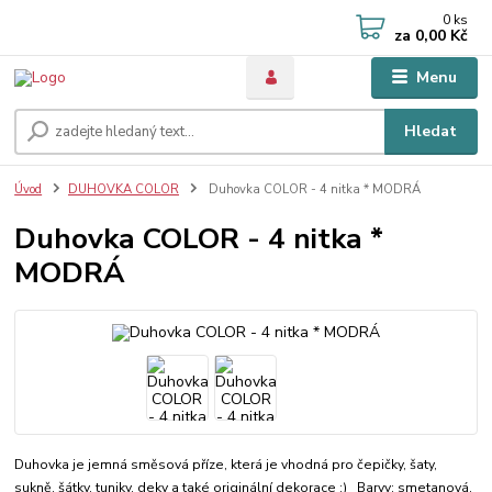
0
ks
za
0,00 Kč
Menu
Hledat
Úvod
DUHOVKA COLOR
Duhovka COLOR - 4 nitka * MODRÁ
Duhovka COLOR - 4 nitka *
MODRÁ
Duhovka je jemná směsová příze, která je vhodná pro čepičky, šaty,
sukně, šátky, tuniky, deky a také originální dekorace :) Barvy: smetanová,