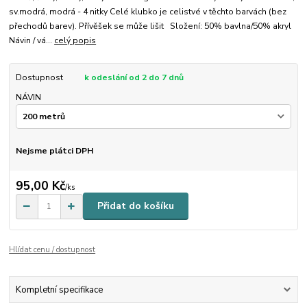
sv.modrá, modrá - 4 nitky Celé klubko je celistvé v těchto barvách (bez
přechodů barev). Přívěšek se může lišit Složení: 50% bavlna/50% akryl
Návin / vá...
celý popis
Dostupnost
k odeslání od 2 do 7 dnů
NÁVIN
Nejsme plátci DPH
95,00 Kč
/
ks
Přidat do košíku
Hlídat cenu / dostupnost
Kompletní specifikace