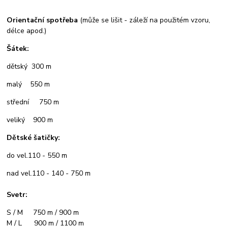
Orientační spotřeba
(může se lišit - záleží na použitém vzoru,
délce apod.)
Šátek:
dětský 300 m
malý 550 m
střední 750 m
veliký 900 m
Dětské šatičky:
do vel.110 - 550 m
nad vel.110 - 140 - 750 m
Svetr:
S / M 750 m / 900 m
M / L 900 m / 1100 m