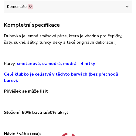
Komentáře
0
Kompletní specifikace
Duhovka je jemná směsová příze, která je vhodná pro čepičky,
šaty, sukně, šátky, tuniky, deky a také originální dekorace :)
Barvy:
smetanová, sv.modrá, modrá
- 4 ni
tky
Celé klubko je celistvé v těchto barvách (bez přechodů
barev).
Přívěšek se může lišit
Složení: 50% bavlna/50% akryl
Návin / váha (cca):