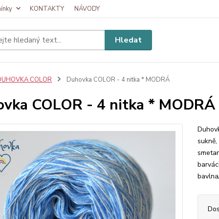
ínky
KONTAKTY
NÁVODY
Hledat
DUHOVKA COLOR
Duhovka COLOR - 4 nitka * MODRÁ
vka COLOR - 4 nitka * MODRÁ
Duhovk
sukně, 
smetan
barvác
bavlna
Dos