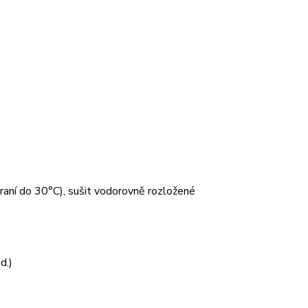
 praní do 30°C), sušit vodorovně rozložené
d.)