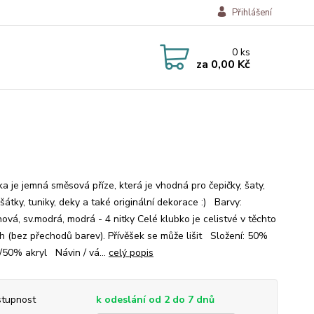
Přihlášení
0
ks
za
0,00 Kč
a je jemná směsová příze, která je vhodná pro čepičky, šaty,
šátky, tuniky, deky a také originální dekorace :) Barvy:
ová, sv.modrá, modrá - 4 nitky Celé klubko je celistvé v těchto
h (bez přechodů barev). Přívěšek se může lišit Složení: 50%
/50% akryl Návin / vá...
celý popis
tupnost
k odeslání od 2 do 7 dnů