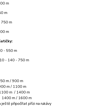
300 m
50 m
 750 m
900 m
atičky:
10 - 550 m
110 - 140 - 750 m
50 m / 900 m
00 m / 1100 m
1100 m / 1400 m
L 1400 m / 1600 m
 ještě připočítat přízi na rukávy