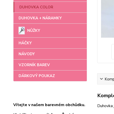
DUHOVKA COLOR
DUHOVKA + NÁRAMKY
NŮŽKY
HÁČKY
NÁVODY
VZORNÍK BAREV
DÁRKOVÝ POUKAZ
Kompl
Komple
Vítejte v našem barevném obchůdku.
Duhovka j