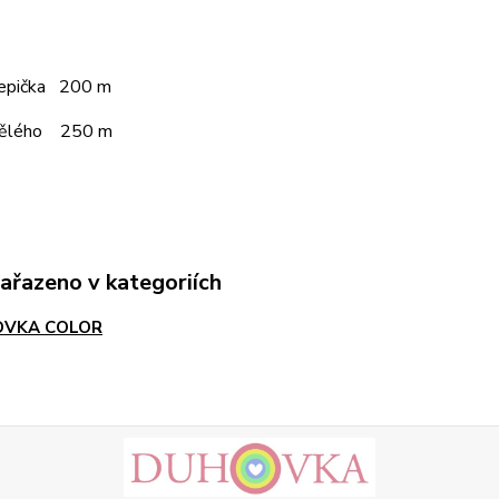
čepička 200 m
pělého 250 m
zařazeno v kategoriích
VKA COLOR