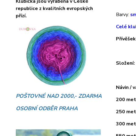
Klubíčka jsou vyráběna v České
republice z kvalitních evropských
Barvy:
sm
přízí.
Celé klu
Přívěšek
Složení
Návin / v
POŠTOVNÉ NAD 2000,- ZDARMA
200 metr
OSOBNÍ ODBĚR PRAHA
250 metr
300 metr
550 metr