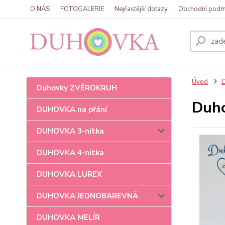
O NÁS
FOTOGALERIE
Nejčastější dotazy
Obchodní podm
Úvod
Duhovky ZVĚROKRUH
Duho
DUHOVKA na přání
DUHOVKA 3-nitka
DUHOVKA 4-nitka
DUHOVKA LUREX
DUHOVKA JEDNOBAREVNÁ
DUHOVKA MELÍR