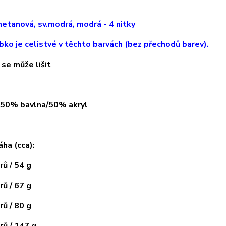
etanová, sv.modrá, modrá
- 4 ni
tky
bko je celistvé v těchto barvách (bez přechodů barev).
 se může lišit
: 50% bavlna/50% akryl
áha (cca):
ů / 54 g
ů / 67 g
ů / 80 g
ů / 147 g