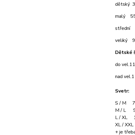
dětský 
malý 5
střední
veliký 
Dětské š
do vel.1
nad vel.
Svetr:
S / M 7
M / L 9
L / XL 
XL / XX
+ je třeba