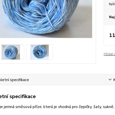
NÁ
Nej
11
Hlídat 
etní specifikace
tní specifikace
e jemná směsová příze, která je vhodná pro čepičky, šaty, sukně, š