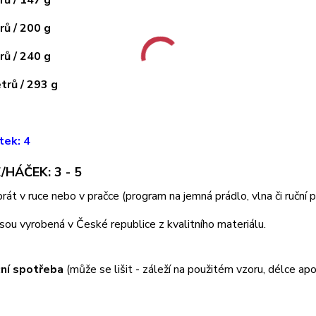
ů / 200 g
ů / 240 g
rů / 293 g
tek: 4
/HÁČEK: 3 - 5
 prát v ruce nebo v pračce (program na jemná prádlo, vlna či ruční
jsou vyrobená v České republice z kvalitního materiálu.
ní spotřeba
(může se lišit - záleží na použitém vzoru, délce apo