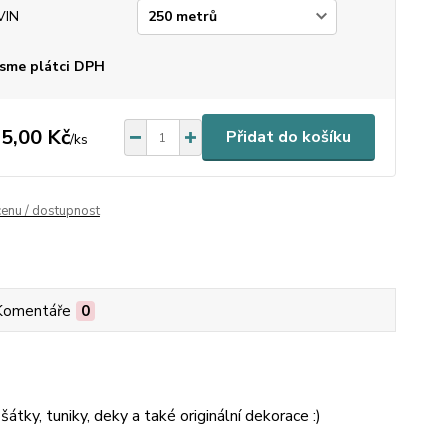
VIN
sme plátci DPH
5,00 Kč
Přidat do košíku
/
ks
cenu / dostupnost
Komentáře
0
átky, tuniky, deky a také originální dekorace :)