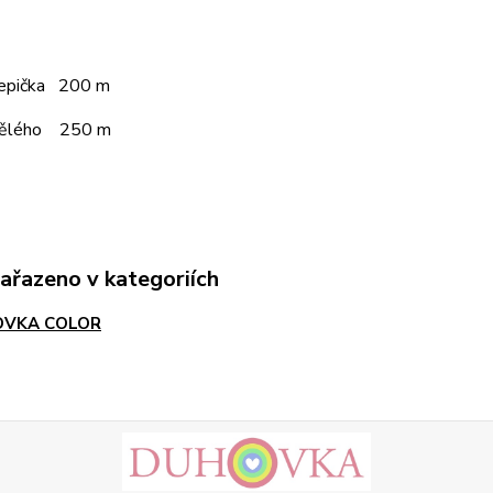
čepička 200 m
pělého 250 m
zařazeno v kategoriích
VKA COLOR