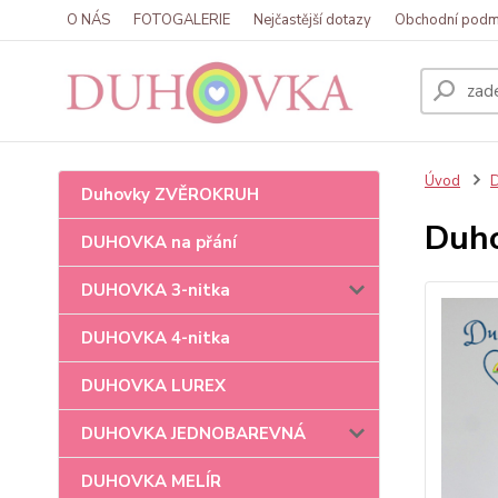
O NÁS
FOTOGALERIE
Nejčastější dotazy
Obchodní podm
Úvod
Duhovky ZVĚROKRUH
Duho
DUHOVKA na přání
DUHOVKA 3-nitka
DUHOVKA 4-nitka
DUHOVKA LUREX
DUHOVKA JEDNOBAREVNÁ
DUHOVKA MELÍR