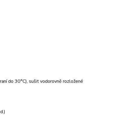
 praní do 30°C), sušit vodorovně rozložené
d.)