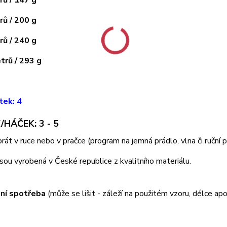
ů / 200 g
ů / 240 g
rů / 293 g
tek: 4
/HÁČEK: 3 - 5
 prát v ruce nebo v pračce (program na jemná prádlo, vlna či ruční
jsou vyrobená v České republice z kvalitního materiálu.
ní spotřeba
(může se lišit - záleží na použitém vzoru, délce apo