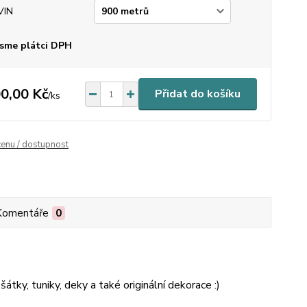
VIN
sme plátci DPH
0,00 Kč
Přidat do košíku
/
ks
cenu / dostupnost
Komentáře
0
átky, tuniky, deky a také originální dekorace :)