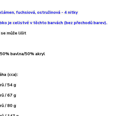
klámen, fuchsiová, ostružinová
-
4
nitky
bko je celistvé v těchto barvách (bez přechodů barev).
 se může lišit
: 50% bavlna/50% akryl
áha (cca):
ů / 54 g
ů / 67 g
ů / 80 g
ů / 147 g