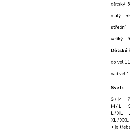
dětský 
malý 5
střední
veliký 
Dětské š
do vel.1
nad vel.
Svetr:
S / M 7
M / L 9
L / XL 
XL / XX
+ je třeba