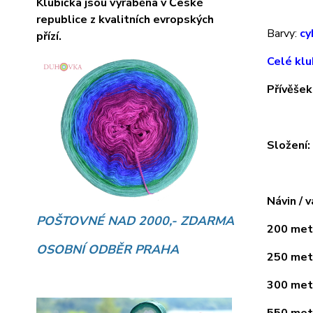
Klubíčka jsou vyráběna v České
republice z kvalitních evropských
Barvy:
cy
přízí.
Celé klu
Přívěšek
Složení
Návin / v
POŠTOVNÉ NAD 2000,- ZDARMA
200 metr
OSOBNÍ ODBĚR PRAHA
250 metr
300 metr
550 metr