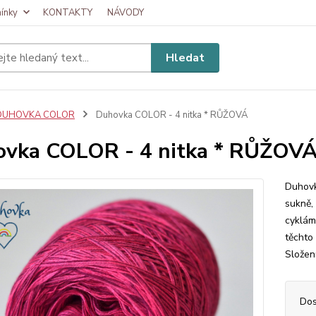
ínky
KONTAKTY
NÁVODY
Hledat
DUHOVKA COLOR
Duhovka COLOR - 4 nitka * RŮŽOVÁ
vka COLOR - 4 nitka * RŮŽOV
Duhovk
sukně, 
cykláme
těchto
Složen
Dos