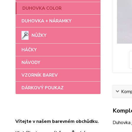
DUHOVKA COLOR
DUHOVKA + NÁRAMKY
NŮŽKY
HÁČKY
NÁVODY
VZORNÍK BAREV
DÁRKOVÝ POUKAZ
Kompl
Komple
Vítejte v našem barevném obchůdku.
Duhovka j