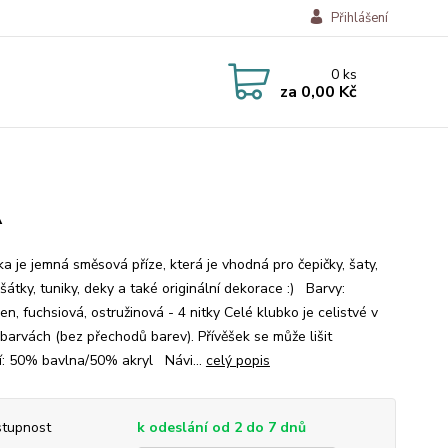
Přihlášení
0
ks
za
0,00 Kč
Á
a je jemná směsová příze, která je vhodná pro čepičky, šaty,
šátky, tuniky, deky a také originální dekorace :) Barvy:
n, fuchsiová, ostružinová - 4 nitky Celé klubko je celistvé v
 barvách (bez přechodů barev). Přívěšek se může lišit
í: 50% bavlna/50% akryl Návi...
celý popis
tupnost
k odeslání od 2 do 7 dnů