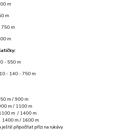
300 m
50 m
 750 m
900 m
atičky:
10 - 550 m
110 - 140 - 750 m
50 m / 900 m
00 m / 1100 m
1100 m / 1400 m
L 1400 m / 1600 m
 ještě připočítat přízi na rukávy