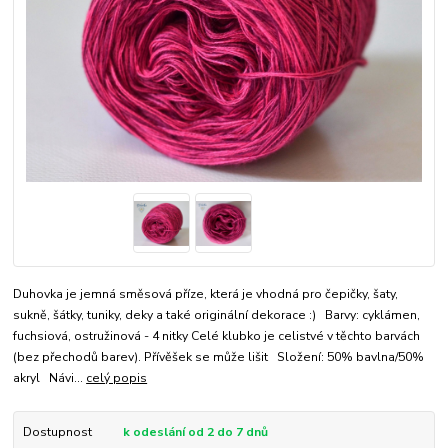
Duhovka je jemná směsová příze, která je vhodná pro čepičky, šaty,
sukně, šátky, tuniky, deky a také originální dekorace :) Barvy: cyklámen,
fuchsiová, ostružinová - 4 nitky Celé klubko je celistvé v těchto barvách
(bez přechodů barev). Přívěšek se může lišit Složení: 50% bavlna/50%
akryl Návi...
celý popis
Dostupnost
k odeslání od 2 do 7 dnů