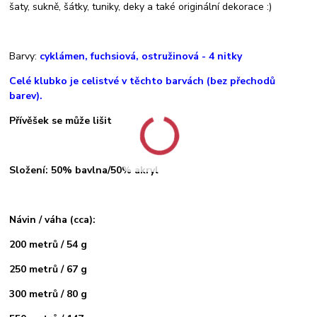
šaty, sukně, šátky, tuniky, deky a také originální dekorace :)
Barvy:
cyklámen, fuchsiová, ostružinová
-
4
nitky
Celé klubko je celistvé v těchto barvách (bez přechodů
barev).
Přívěšek se může lišit
Složení: 50% bavlna/50% akryl
Návin / váha (cca):
200 metrů / 54 g
250 metrů / 67 g
300 metrů / 80 g