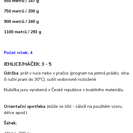
550 metrů / 147 g
750 metrů / 200 g
900 metrů / 240 g
1100 metrů / 293 g
Počet nitek: 4
JEHLICE/HÁČEK: 3 - 5
Údržba
: prát v ruce nebo v pračce (program na jemná prádlo, vlna
či ruční praní do 30°C), sušit vodorovně rozložené
Klubíčka jsou vyrobená v České republice z kvalitního materiálu.
Orientační spotřeba
(může se lišit - záleží na použitém vzoru,
délce apod.)
Šátek: