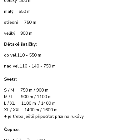
dětský 300 m
malý 550 m
střední 750 m
veliký 900 m
Dětské šatičky:
do vel.110 - 550 m
nad vel.110 - 140 - 750 m
Svetr:
S / M 750 m / 900 m
M / L 900 m / 1100 m
L / XL 1100 m / 1400 m
XL / XXL 1400 m / 1600 m
+ je třeba ještě připočítat přízi na rukávy
Čepice: