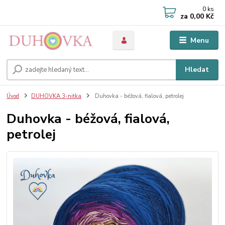
0
ks
za
0,00 Kč
Menu
Hledat
Úvod
DUHOVKA 3-nitka
Duhovka - béžová, fialová, petrolej
Duhovka - béžová, fialová,
petrolej