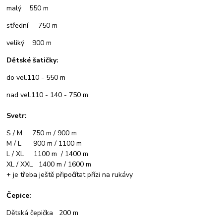
malý 550 m
střední 750 m
veliký 900 m
Dětské šatičky:
do vel.110 - 550 m
nad vel.110 - 140 - 750 m
Svetr:
S / M 750 m / 900 m
M / L 900 m / 1100 m
L / XL 1100 m / 1400 m
XL / XXL 1400 m / 1600 m
+ je třeba ještě připočítat přízi na rukávy
Čepice:
Dětská čepička 200 m