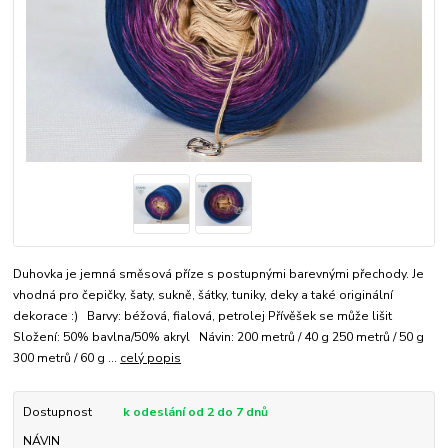
Duhovka je jemná směsová příze s postupnými barevnými přechody. Je
vhodná pro čepičky, šaty, sukně, šátky, tuniky, deky a také originální
dekorace :) Barvy: béžová, fialová, petrolej Přívěšek se může lišit
Složení: 50% bavlna/50% akryl Návin: 200 metrů / 40 g 250 metrů / 50 g
300 metrů / 60 g ...
celý popis
Dostupnost
k odeslání od 2 do 7 dnů
NÁVIN