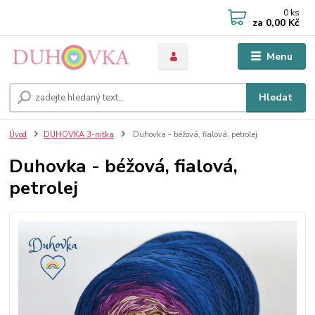
0
ks
za
0,00 Kč
Menu
Hledat
Úvod
DUHOVKA 3-nitka
Duhovka - béžová, fialová, petrolej
Duhovka - béžová, fialová,
petrolej