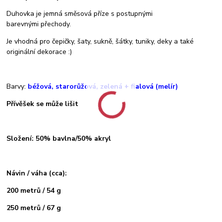
Duhovka je jemná směsová příze s postupnými
barevnými přechody.
Je vhodná pro čepičky, šaty, sukně, šátky, tuniky, deky a také
originální dekorace :)
Barvy:
béžová, starorůžová, zelená + fialová (melír)
Přívěšek se může lišit
Složení: 50% bavlna/50% akryl
Návin / váha (cca):
200 metrů / 54 g
250 metrů / 67 g