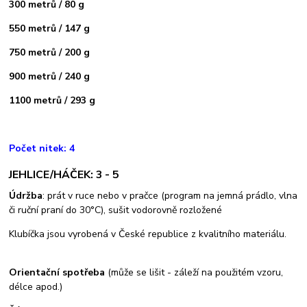
300 metrů / 80 g
550 metrů / 147 g
750 metrů / 200 g
900 metrů / 240 g
1100 metrů / 293 g
Počet nitek: 4
JEHLICE/HÁČEK: 3 - 5
Údržba
: prát v ruce nebo v pračce (program na jemná prádlo, vlna
či ruční praní do 30°C), sušit vodorovně rozložené
Klubíčka jsou vyrobená v České republice z kvalitního materiálu.
Orientační spotřeba
(může se lišit - záleží na použitém vzoru,
délce apod.)