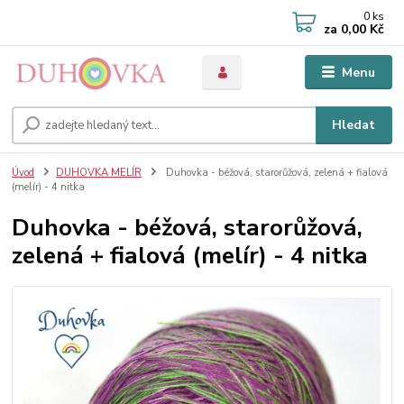
0
ks
za
0,00 Kč
Menu
Hledat
Úvod
DUHOVKA MELÍR
Duhovka - béžová, starorůžová, zelená + fialová
(melír) - 4 nitka
Duhovka - béžová, starorůžová,
zelená + fialová (melír) - 4 nitka