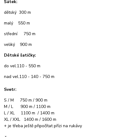
Šátek:
dětský 300 m
malý 550 m
střední 750 m
veliký 900 m
Dětské šatičky:
do vel.110 - 550 m
nad vel.110 - 140 - 750 m
Svetr:
S / M 750 m / 900 m
M / L 900 m / 1100 m
L / XL 1100 m / 1400 m
XL / XXL 1400 m / 1600 m
+ je třeba ještě připočítat přízi na rukávy