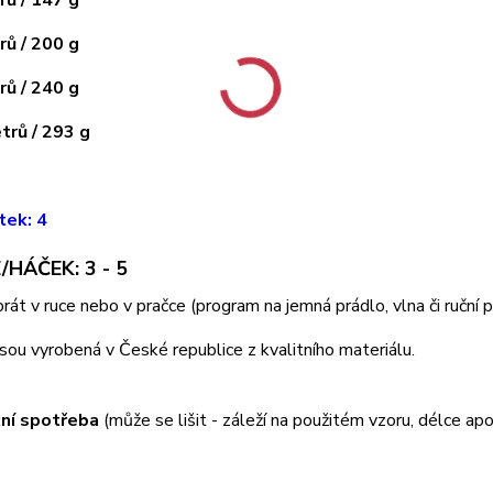
ů / 200 g
ů / 240 g
rů / 293 g
tek: 4
/HÁČEK: 3 - 5
 prát v ruce nebo v pračce (program na jemná prádlo, vlna či ruční
jsou vyrobená v České republice z kvalitního materiálu.
ní spotřeba
(může se lišit - záleží na použitém vzoru, délce apo