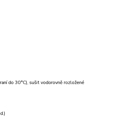
 praní do 30°C), sušit vodorovně rozložené
d.)