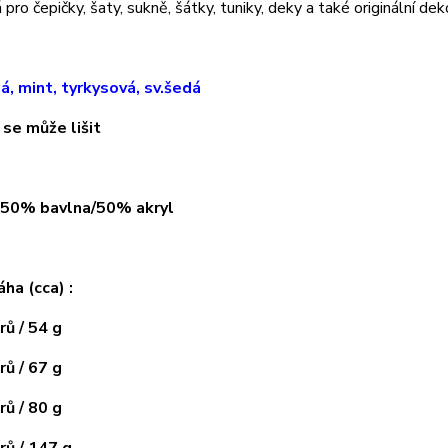
pro čepičky, šaty, sukně, šátky, tuniky, deky a také originální dek
lá, mint, tyrkysová, sv.šedá
 se může lišit
: 50% bavlna/50% akryl
áha (cca) :
ů / 54 g
ů / 67 g
ů / 80 g
ů / 147 g