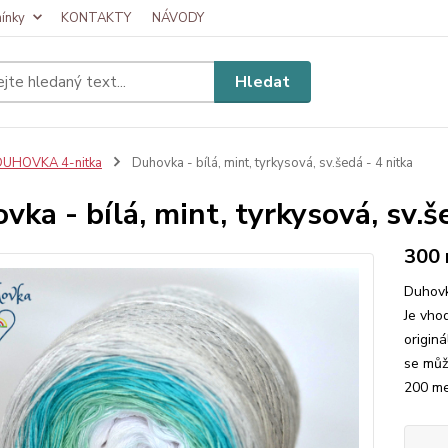
ínky
KONTAKTY
NÁVODY
Hledat
DUHOVKA 4-nitka
Duhovka - bílá, mint, tyrkysová, sv.šedá - 4 nitka
vka - bílá, mint, tyrkysová, sv.š
300
Duhovk
Je vhod
originá
se můž
200 met