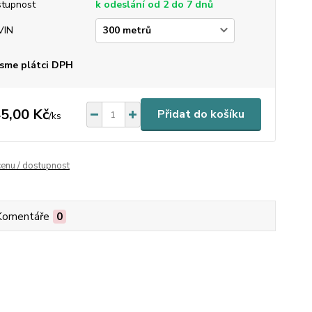
tupnost
k odeslání od 2 do 7 dnů
VIN
sme plátci DPH
5,00 Kč
Přidat do košíku
/
ks
cenu / dostupnost
Komentáře
0