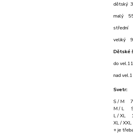
dětský 
malý 5
střední
veliký 
Dětské š
do vel.1
nad vel.
Svetr:
S / M 7
M / L 9
L / XL 
XL / XX
+ je třeba