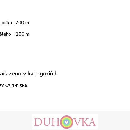
čepička 200 m
pělého 250 m
zařazeno v kategoriích
VKA 4-nitka