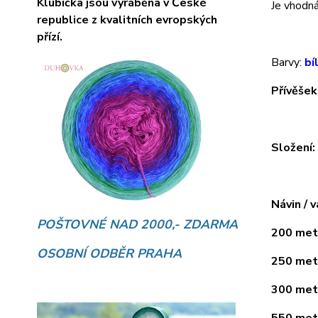
Klubíčka jsou vyráběna v České
Je vhodná 
republice z kvalitních evropských
přízí.
Barvy:
bí
Přívěšek
Složení
Návin / v
POŠTOVNÉ NAD 2000,- ZDARMA
200 metr
OSOBNÍ ODBĚR PRAHA
250 metr
300 metr
550 metr