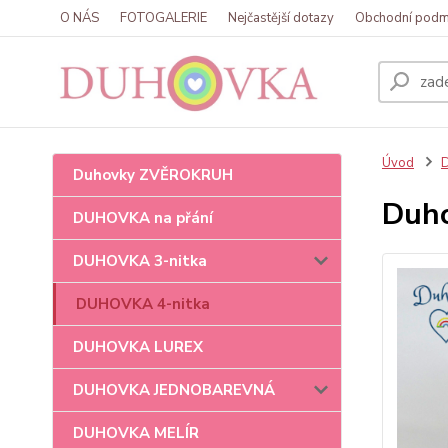
O NÁS
FOTOGALERIE
Nejčastější dotazy
Obchodní podm
Úvod
Duhovky ZVĚROKRUH
Duho
DUHOVKA na přání
DUHOVKA 3-nitka
DUHOVKA 4-nitka
DUHOVKA LUREX
DUHOVKA JEDNOBAREVNÁ
DUHOVKA MELÍR