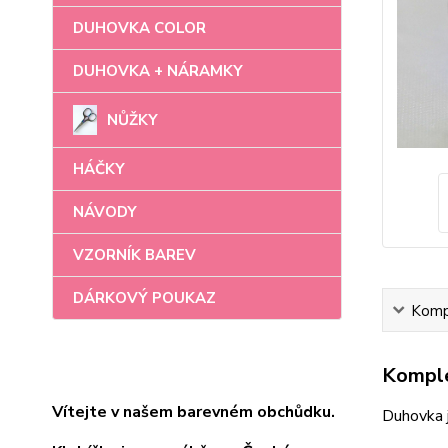
DUHOVKA COLOR
DUHOVKA + NÁRAMKY
NŮŽKY
HÁČKY
NÁVODY
VZORNÍK BAREV
DÁRKOVÝ POUKAZ
Kompl
Komple
Vítejte v našem barevném obchůdku.
Duhovka 