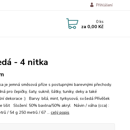
Přihlášení
0
ks
za
0,00 Kč
edá - 4 nitka
 m
a je jemná směsová příze s postupnými barevnými přechody.
ná pro čepičky, šaty, sukně, šátky, tuniky, deky a také
lní dekorace :) Barvy: bílá, mint, tyrkysová, sv.šedá Přívěšek
e lišit Složení: 50% bavlna/50% akryl Návin / váha (cca) :
rů / 54 g 250 metrů / 67 ...
celý popis