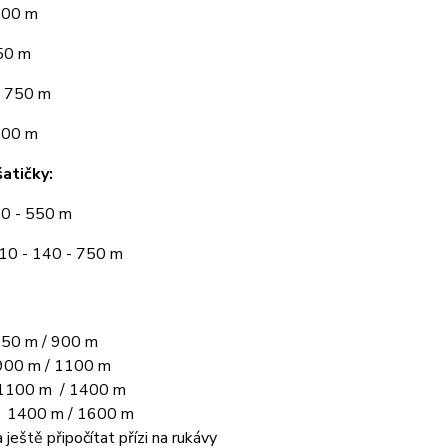
300 m
50 m
 750 m
900 m
atičky:
10 - 550 m
110 - 140 - 750 m
50 m / 900 m
00 m / 1100 m
1100 m / 1400 m
L 1400 m / 1600 m
 ještě připočítat přízi na rukávy