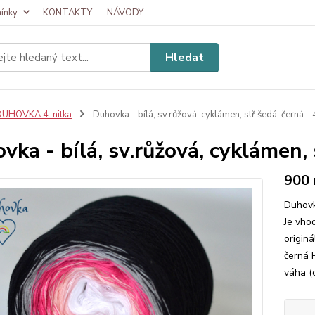
ínky
KONTAKTY
NÁVODY
Hledat
DUHOVKA 4-nitka
Duhovka - bílá, sv.růžová, cyklámen, stř.šedá, černá - 4
vka - bílá, sv.růžová, cyklámen, 
900
Duhovk
Je vhod
originá
černá 
váha (c