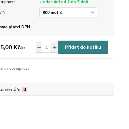
tupnost
k odeslání od 2 do 7 dnů
VIN
sme plátci DPH
5,00 Kč
Přidat do košíku
/
ks
cenu / dostupnost
Komentáře
0