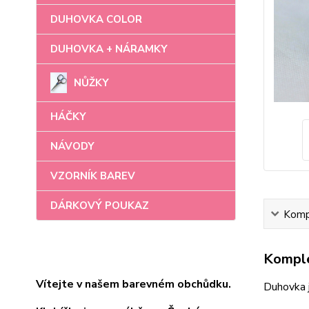
DUHOVKA COLOR
DUHOVKA + NÁRAMKY
NŮŽKY
HÁČKY
NÁVODY
VZORNÍK BAREV
DÁRKOVÝ POUKAZ
Kompl
Komple
Vítejte v našem barevném obchůdku.
Duhovka 