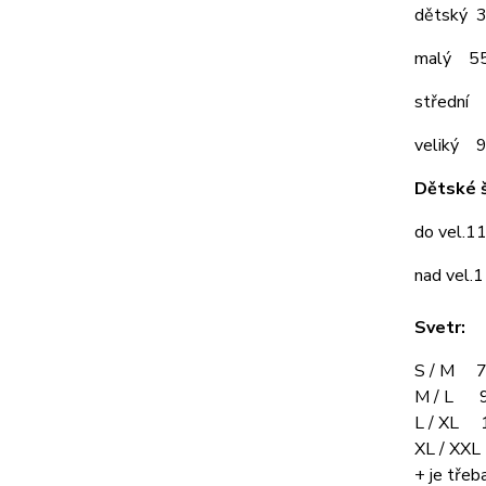
dětský 
malý 5
střední
veliký 
Dětské š
do vel.1
nad vel.
Svetr:
S / M 7
M / L 9
L / XL 
XL / XX
+ je třeba