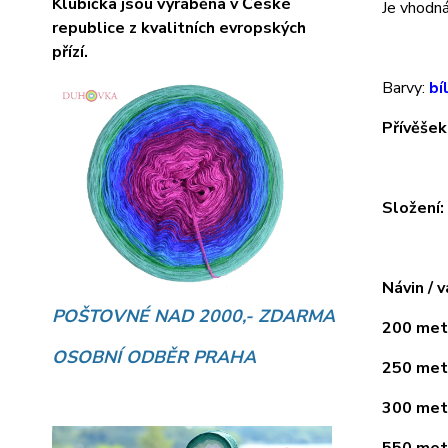
Klubíčka jsou vyráběna v České
Je vhodná 
republice z kvalitních evropských
přízí.
Barvy:
bí
Přívěšek
Složení
Návin / v
POŠTOVNÉ NAD 2000,- ZDARMA
200 metr
OSOBNÍ ODBĚR PRAHA
250 metr
300 metr
550 metr