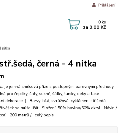
Přihlášení
0
ks
za
0,00 Kč
 nitka
stř.šedá, černá - 4 nitka
 m
a je jemná směsová příze s postupnými barevnými přechody.
ná pro čepičky, šaty, sukně, šátky, tuniky, deky a také
lní dekorace :) Barvy: bílá, sv.růžová, cyklámen, stř.šedá,
Přívěšek se může lišit Složení: 50% bavlna/50% akryl Návin /
ca) : 200 metrů /...
celý popis