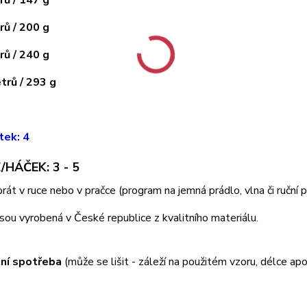
ů / 200 g
ů / 240 g
rů / 293 g
tek: 4
/HÁČEK: 3 - 5
 prát v ruce nebo v pračce (program na jemná prádlo, vlna či ruční
jsou vyrobená v České republice z kvalitního materiálu.
ní spotřeba
(může se lišit - záleží na použitém vzoru, délce apo