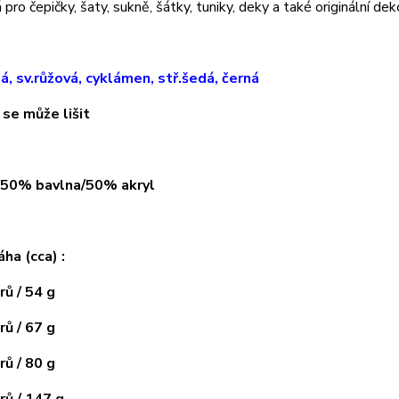
pro čepičky, šaty, sukně, šátky, tuniky, deky a také originální dek
lá, sv.růžová, cyklámen, stř.šedá, černá
 se může lišit
: 50% bavlna/50% akryl
áha (cca) :
ů / 54 g
ů / 67 g
ů / 80 g
ů / 147 g