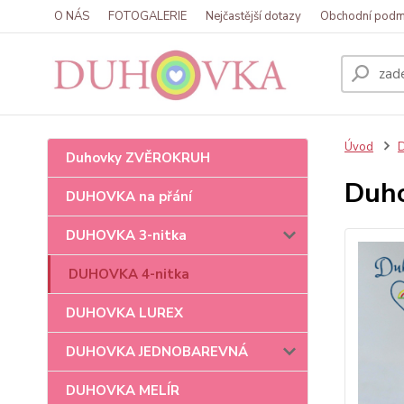
O NÁS
FOTOGALERIE
Nejčastější dotazy
Obchodní podm
Úvod
Duhovky ZVĚROKRUH
Duho
DUHOVKA na přání
DUHOVKA 3-nitka
DUHOVKA 4-nitka
DUHOVKA LUREX
DUHOVKA JEDNOBAREVNÁ
DUHOVKA MELÍR