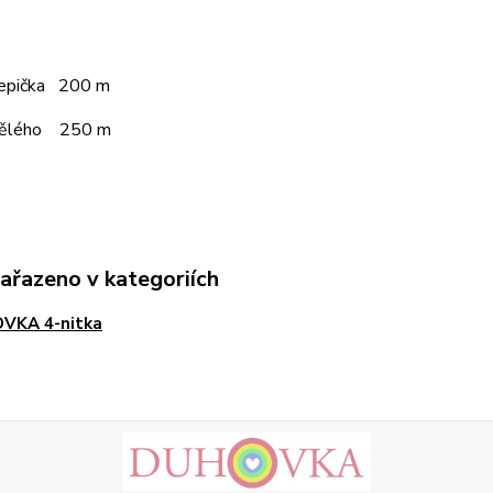
čepička 200 m
pělého 250 m
zařazeno v kategoriích
VKA 4-nitka