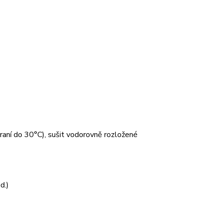
 praní do 30°C), sušit vodorovně rozložené
d.)