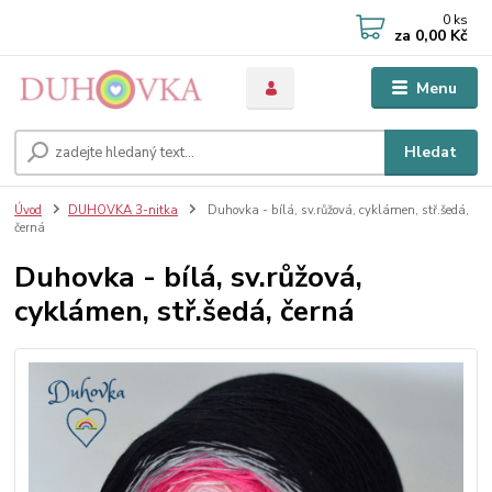
0
ks
za
0,00 Kč
Menu
Hledat
Úvod
DUHOVKA 3-nitka
Duhovka - bílá, sv.růžová, cyklámen, stř.šedá,
černá
Duhovka - bílá, sv.růžová,
cyklámen, stř.šedá, černá