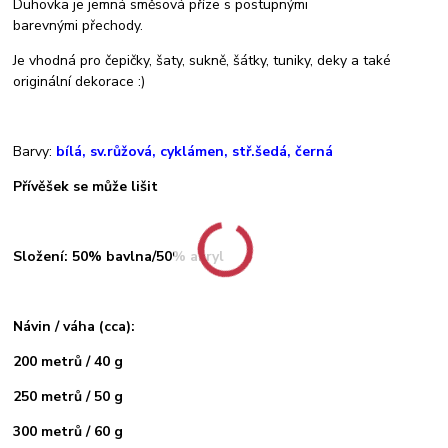
Duhovka je jemná směsová příze s postupnými
barevnými přechody.
Je vhodná pro čepičky, šaty, sukně, šátky, tuniky, deky a také
originální dekorace :)
Barvy:
bílá, sv.růžová, cyklámen, stř.šedá, černá
Přívěšek se může lišit
Složení: 50% bavlna/50% akryl
Návin / váha (cca):
200 metrů / 40 g
250 metrů / 50 g
300 metrů / 60 g