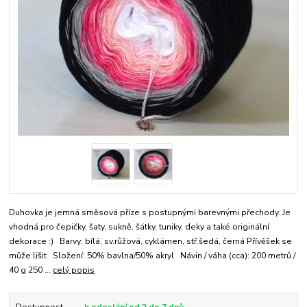
Duhovka je jemná směsová příze s postupnými barevnými přechody. Je
vhodná pro čepičky, šaty, sukně, šátky, tuniky, deky a také originální
dekorace :) Barvy: bílá, sv.růžová, cyklámen, stř.šedá, černá Přívěšek se
může lišit Složení: 50% bavlna/50% akryl Návin / váha (cca): 200 metrů /
40 g 250 ...
celý popis