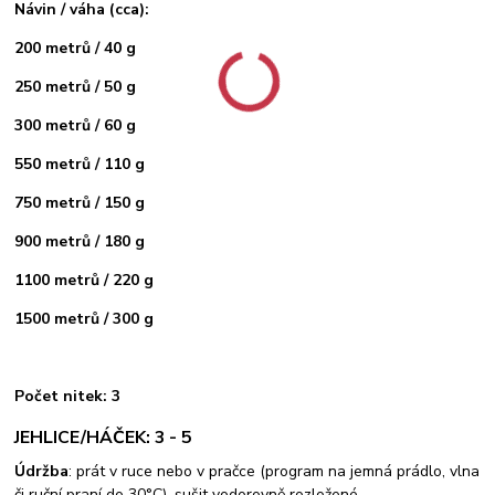
Návin / váha (cca):
200 metrů / 40 g
250 metrů / 50 g
300 metrů / 60 g
550 metrů / 110 g
750 metrů / 150 g
900 metrů / 180 g
1100 metrů / 220 g
1500 metrů / 300 g
Počet nitek: 3
JEHLICE/HÁČEK: 3 - 5
Údržba
: prát v ruce nebo v pračce (program na jemná prádlo, vlna
či ruční praní do 30°C), sušit vodorovně rozložené