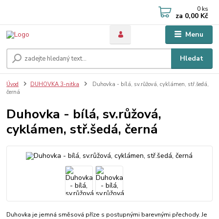
0
ks
za
0,00 Kč
Menu
Hledat
Úvod
DUHOVKA 3-nitka
Duhovka - bílá, sv.růžová, cyklámen, stř.šedá,
černá
Duhovka - bílá, sv.růžová,
cyklámen, stř.šedá, černá
Duhovka je jemná směsová příze s postupnými barevnými přechody. Je