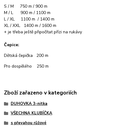
S / M 750 m / 900 m
M / L 900 m / 1100 m
L / XL 1100 m / 1400 m
XL / XXL 1400 m / 1600 m
+ je třeba ještě připočítat přízi na rukávy
Čepice:
Dětská čepička 200 m
Pro dospělého 250 m
Zboží zařazeno v kategoriích
DUHOVKA 3-nitka
VŠECHNA KLUBÍČKA
s převahou růžové