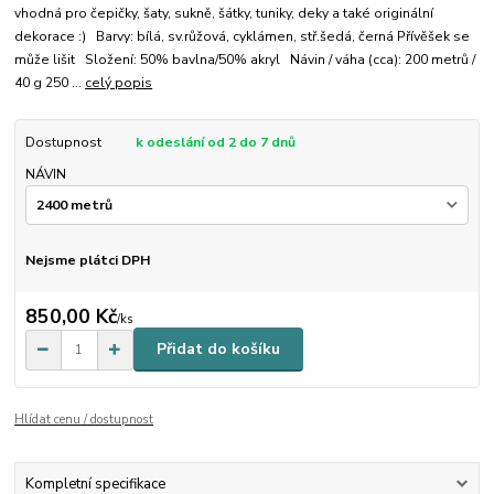
vhodná pro čepičky, šaty, sukně, šátky, tuniky, deky a také originální
dekorace :) Barvy: bílá, sv.růžová, cyklámen, stř.šedá, černá Přívěšek se
může lišit Složení: 50% bavlna/50% akryl Návin / váha (cca): 200 metrů /
40 g 250 ...
celý popis
Dostupnost
k odeslání od 2 do 7 dnů
NÁVIN
Nejsme plátci DPH
850,00 Kč
/
ks
Přidat do košíku
Hlídat cenu / dostupnost
Kompletní specifikace