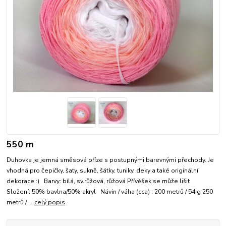
550 m
Duhovka je jemná směsová příze s postupnými barevnými přechody. Je
vhodná pro čepičky, šaty, sukně, šátky, tuniky, deky a také originální
dekorace :) Barvy: bílá, sv.růžová, růžová Přívěšek se může lišit
Složení: 50% bavlna/50% akryl Návin / váha (cca) : 200 metrů / 54 g 250
metrů / ...
celý popis