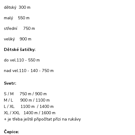
dětský 300 m
malý 550 m
střední 750 m
veliký 900 m
Dětské šatičky:
do vel.110 - 550 m
nad vel.110 - 140 - 750 m
Svetr:
S / M 750 m / 900 m
M / L 900 m / 1100 m
L / XL 1100 m / 1400 m
XL / XXL 1400 m / 1600 m
+ je třeba ještě připočítat přízi na rukávy
Čepice: