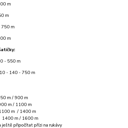
300 m
50 m
 750 m
900 m
atičky:
10 - 550 m
110 - 140 - 750 m
50 m / 900 m
00 m / 1100 m
1100 m / 1400 m
L 1400 m / 1600 m
 ještě připočítat přízi na rukávy