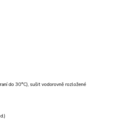
 praní do 30°C), sušit vodorovně rozložené
d.)