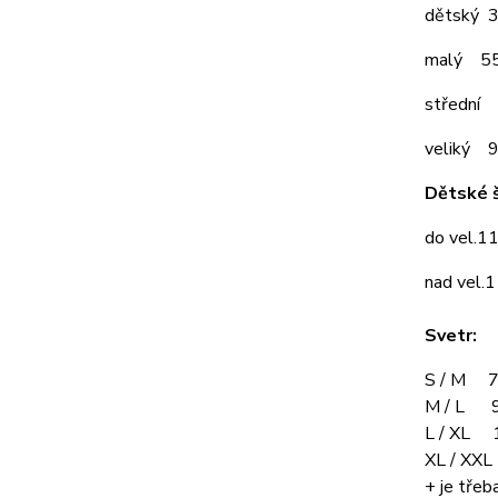
dětský 
malý 5
střední
veliký 
Dětské š
do vel.1
nad vel.
Svetr:
S / M 7
M / L 9
L / XL 
XL / XX
+ je třeba