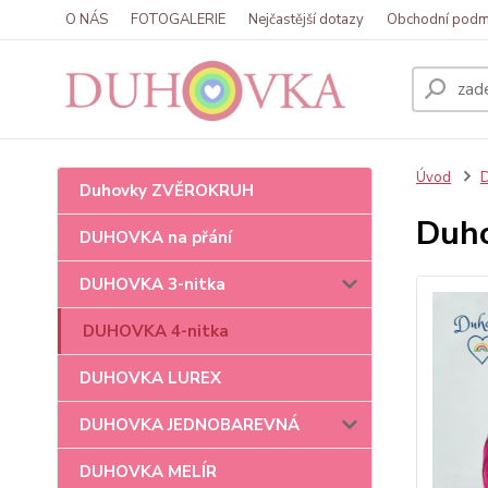
O NÁS
FOTOGALERIE
Nejčastější dotazy
Obchodní podm
Úvod
Duhovky ZVĚROKRUH
Duho
DUHOVKA na přání
DUHOVKA 3-nitka
DUHOVKA 4-nitka
DUHOVKA LUREX
DUHOVKA JEDNOBAREVNÁ
DUHOVKA MELÍR