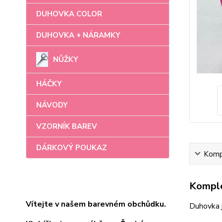
DUHOVKA COLOR
DUHOVKA + NÁRAMKY
NŮŽKY
HÁČKY
NÁVODY
VZORNÍK BAREV
DÁRKOVÝ POUKAZ
Kompl
Komple
Vítejte v našem barevném obchůdku.
Duhovka 