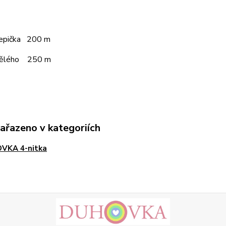
čepička 200 m
pělého 250 m
zařazeno v kategoriích
VKA 4-nitka