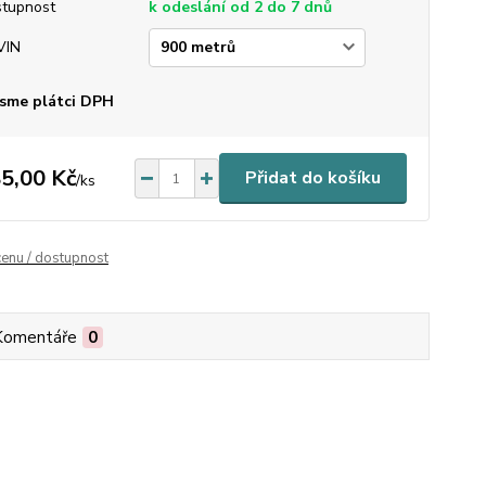
tupnost
k odeslání od 2 do 7 dnů
VIN
sme plátci DPH
5,00 Kč
Přidat do košíku
/
ks
cenu / dostupnost
Komentáře
0