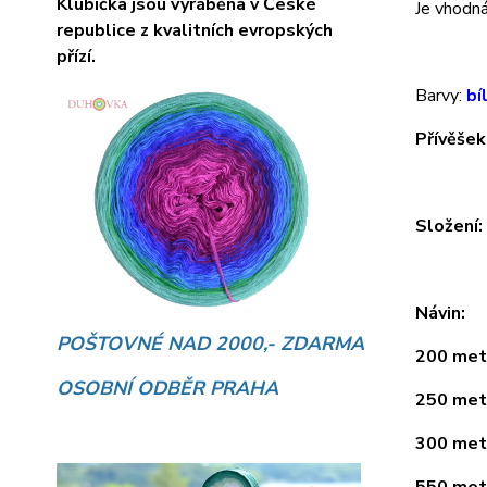
Klubíčka jsou vyráběna v České
Je vhodná 
republice z kvalitních evropských
přízí.
Barvy:
bí
Přívěšek
Složení
Návin:
POŠTOVNÉ NAD 2000,- ZDARMA
200 metr
OSOBNÍ ODBĚR PRAHA
250 metr
300 metr
550 metr