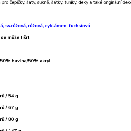
pro čepičky, šaty, sukně, šátky, tuniky, deky a také originální dek
lá, sv.růžová, růžová, cyklámen, fuchsiová
 se může lišit
: 50% bavlna/50% akryl
ů / 54 g
ů / 67 g
ů / 80 g
ů / 147 g