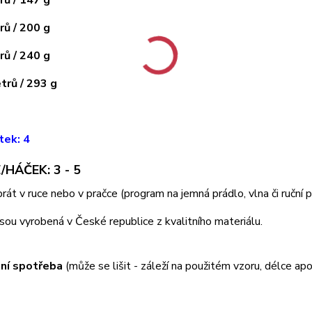
ů / 200 g
ů / 240 g
rů / 293 g
tek: 4
/HÁČEK: 3 - 5
 prát v ruce nebo v pračce (program na jemná prádlo, vlna či ruční
jsou vyrobená v České republice z kvalitního materiálu.
ní spotřeba
(může se lišit - záleží na použitém vzoru, délce apo