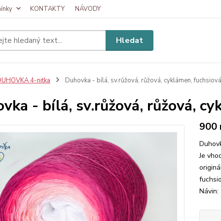
ínky
KONTAKTY
NÁVODY
Hledat
DUHOVKA 4-nitka
Duhovka - bílá, sv.růžová, růžová, cyklámen, fuchsiová 
vka - bílá, sv.růžová, růžová, cy
900
Duhovk
Je vhod
originá
fuchsi
Návin: