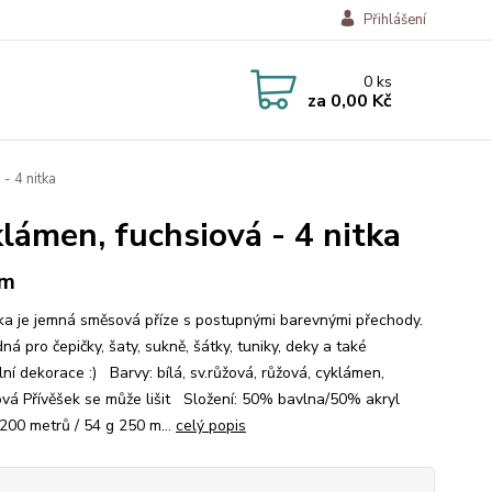
Přihlášení
0
ks
za
0,00 Kč
- 4 nitka
klámen, fuchsiová - 4 nitka
 m
a je jemná směsová příze s postupnými barevnými přechody.
ná pro čepičky, šaty, sukně, šátky, tuniky, deky a také
lní dekorace :) Barvy: bílá, sv.růžová, růžová, cyklámen,
ová Přívěšek se může lišit Složení: 50% bavlna/50% akryl
 200 metrů / 54 g 250 m...
celý popis