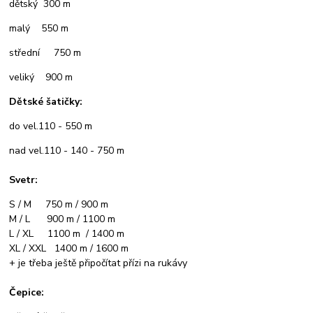
dětský 300 m
malý 550 m
střední 750 m
veliký 900 m
Dětské šatičky:
do vel.110 - 550 m
nad vel.110 - 140 - 750 m
Svetr:
S / M 750 m / 900 m
M / L 900 m / 1100 m
L / XL 1100 m / 1400 m
XL / XXL 1400 m / 1600 m
+ je třeba ještě připočítat přízi na rukávy
Čepice: