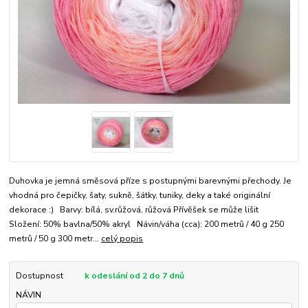
Duhovka je jemná směsová příze s postupnými barevnými přechody. Je
vhodná pro čepičky, šaty, sukně, šátky, tuniky, deky a také originální
dekorace :) Barvy: bílá, sv.růžová, růžová Přívěšek se může lišit
Složení: 50% bavlna/50% akryl Návin/váha (cca): 200 metrů / 40 g 250
metrů / 50 g 300 metr...
celý popis
Dostupnost
k odeslání od 2 do 7 dnů
NÁVIN