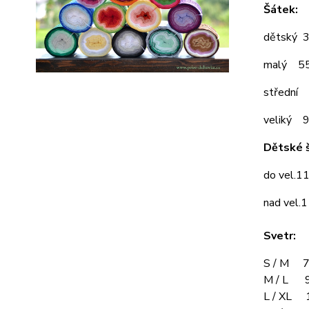
Šátek:
dětský 
malý 5
střední
veliký 
Dětské š
do vel.1
nad vel.
Svetr:
S / M 7
M / L 9
L / XL 