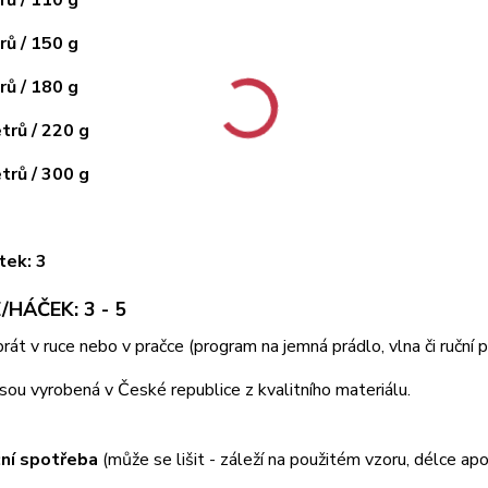
ů / 150 g
ů / 180 g
rů / 220 g
rů / 300 g
tek: 3
/HÁČEK: 3 - 5
 prát v ruce nebo v pračce (program na jemná prádlo, vlna či ruční
jsou vyrobená v České republice z kvalitního materiálu.
ní spotřeba
(může se lišit - záleží na použitém vzoru, délce apo