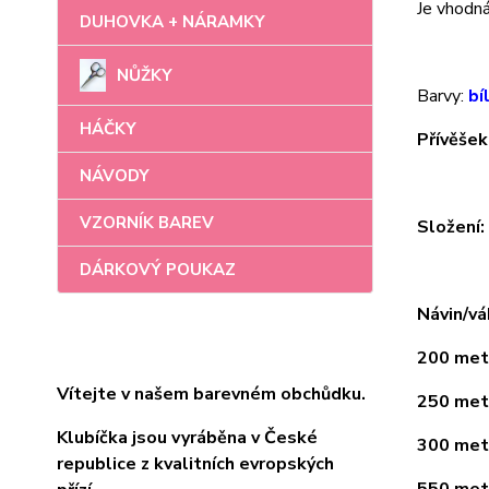
Je vhodná 
DUHOVKA + NÁRAMKY
NŮŽKY
Barvy:
bí
HÁČKY
Přívěšek
NÁVODY
VZORNÍK BAREV
Složení
DÁRKOVÝ POUKAZ
Návin/vá
200 metr
Vítejte v našem barevném obchůdku.
250 metr
Klubíčka jsou vyráběna v České
300 metr
republice z kvalitních evropských
550 metr