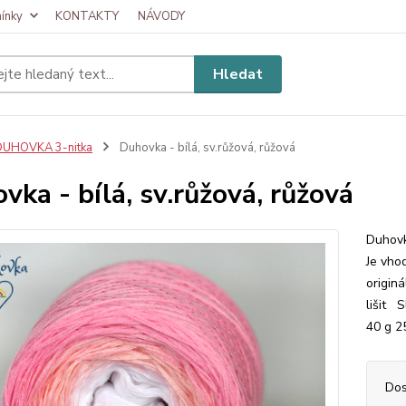
ínky
KONTAKTY
NÁVODY
Hledat
DUHOVKA 3-nitka
Duhovka - bílá, sv.růžová, růžová
vka - bílá, sv.růžová, růžová
Duhovk
Je vhod
originá
lišit 
40 g 2
Dos