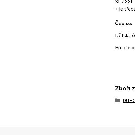
XL / XX
+ je třeba
Čepice:
Dětská 
Pro dos
Zboží 
DUHO