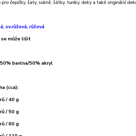
pro čepičky, šaty, sukně, šátky, tuniky, deky a také originální dek
lá, sv.růžová, růžová
 se může lišit
: 50% bavlna/50% akryl
ha (cca):
ů / 40 g
ů / 50 g
ů / 60 g
ů / 110 g