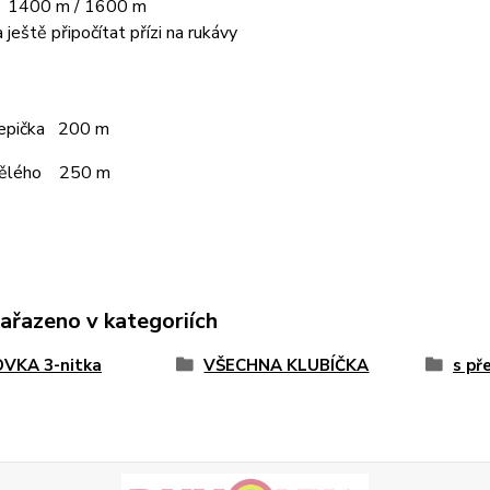
L 1400 m / 1600 m
 ještě připočítat přízi na rukávy
čepička 200 m
pělého 250 m
zařazeno v kategoriích
VKA 3-nitka
VŠECHNA KLUBÍČKA
s př