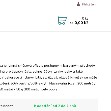
Přihlášení
0
ks
za
0,00 Kč
a je jemná směsová příze s postupnými barevnými přechody.
ná pro čepičky, šaty, sukně, šátky, tuniky, deky a také
lní dekorace :) Barvy: bílá, sv.růžová, růžová Přívěšek se může
Složení: 50% bavlna/50% akryl Návin/váha (cca): 200 metrů /
50 metrů / 50 g 300 metr...
celý popis
tupnost
k odeslání od 2 do 7 dnů