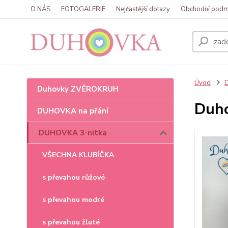
O NÁS
FOTOGALERIE
Nejčastější dotazy
Obchodní podm
Úvod
Duhovky ZVĚROKRUH
Duho
DUHOVKA na přání
DUHOVKA 3-nitka
VŠECHNA KLUBÍČKA
s převahou růžové
s převahou modré
s převahou žluté