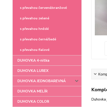
s převahou červené/oranžové
s převahou zelené
s převahou hnědé
s převahou černé/šedé
s převahou fialové
DUHOVKA 4-nitka
DUHOVKA LUREX
Kompl
DUHOVKA JEDNOBAREVNÁ
Komple
DUHOVKA MELÍR
Duhovka 
DUHOVKA COLOR