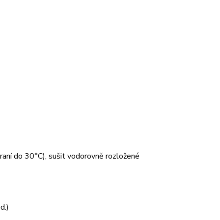
 praní do 30°C), sušit vodorovně rozložené
d.)