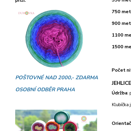
přízí.
750 metr
900 metr
1100 met
1500 met
Počet ni
POŠTOVNÉ NAD 2000,- ZDARMA
JEHLICE
OSOBNÍ ODBĚR PRAHA
Údržba
:
Klubíčka 
Orientač