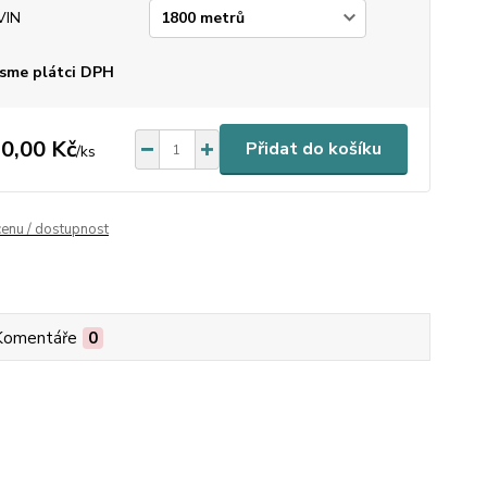
VIN
sme plátci DPH
0,00 Kč
Přidat do košíku
/
ks
cenu / dostupnost
Komentáře
0