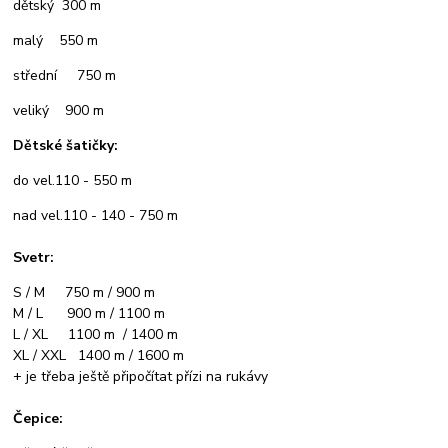
dětský 300 m
malý 550 m
střední 750 m
veliký 900 m
Dětské šatičky:
do vel.110 - 550 m
nad vel.110 - 140 - 750 m
Svetr:
S / M 750 m / 900 m
M / L 900 m / 1100 m
L / XL 1100 m / 1400 m
XL / XXL 1400 m / 1600 m
+ je třeba ještě připočítat přízi na rukávy
Čepice: