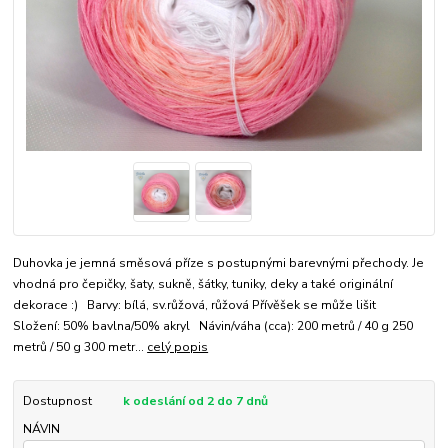
Duhovka je jemná směsová příze s postupnými barevnými přechody. Je
vhodná pro čepičky, šaty, sukně, šátky, tuniky, deky a také originální
dekorace :) Barvy: bílá, sv.růžová, růžová Přívěšek se může lišit
Složení: 50% bavlna/50% akryl Návin/váha (cca): 200 metrů / 40 g 250
metrů / 50 g 300 metr...
celý popis
Dostupnost
k odeslání od 2 do 7 dnů
NÁVIN