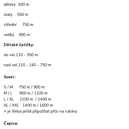
dětský 300 m
malý 550 m
střední 750 m
veliký 900 m
Dětské šatičky:
do vel.110 - 550 m
nad vel.110 - 140 - 750 m
Svetr:
S / M 750 m / 900 m
M / L 900 m / 1100 m
L / XL 1100 m / 1400 m
XL / XXL 1400 m / 1600 m
+ je třeba ještě připočítat přízi na rukávy
Čepice: