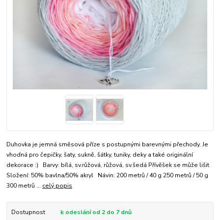
Duhovka je jemná směsová příze s postupnými barevnými přechody. Je
vhodná pro čepičky, šaty, sukně, šátky, tuniky, deky a také originální
dekorace :) Barvy: bílá, sv.růžová, růžová, sv.šedá Přívěšek se může lišit
Složení: 50% bavlna/50% akryl Návin: 200 metrů / 40 g 250 metrů / 50 g
300 metrů ...
celý popis
Dostupnost
k odeslání od 2 do 7 dnů