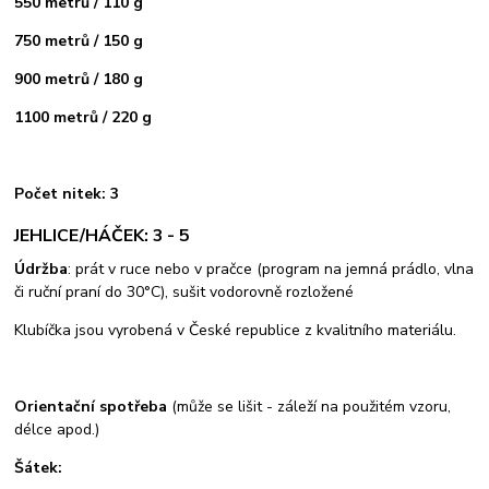
550 metrů / 110 g
750 metrů / 150 g
900 metrů / 180 g
1100 metrů / 220 g
Počet nitek: 3
JEHLICE/HÁČEK: 3 - 5
Údržba
: prát v ruce nebo v pračce (program na jemná prádlo, vlna
či ruční praní do 30°C), sušit vodorovně rozložené
Klubíčka jsou vyrobená v České republice z kvalitního materiálu.
Orientační spotřeba
(může se lišit - záleží na použitém vzoru,
délce apod.)
Šátek: