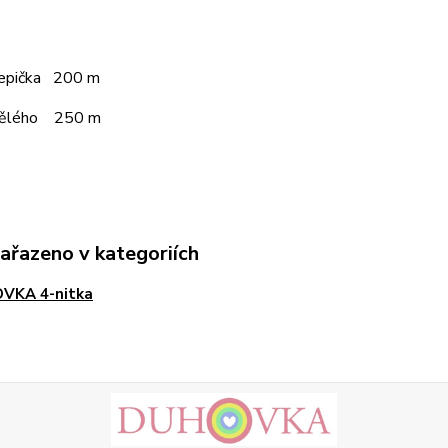
čepička 200 m
pělého 250 m
zařazeno v kategoriích
VKA 4-nitka