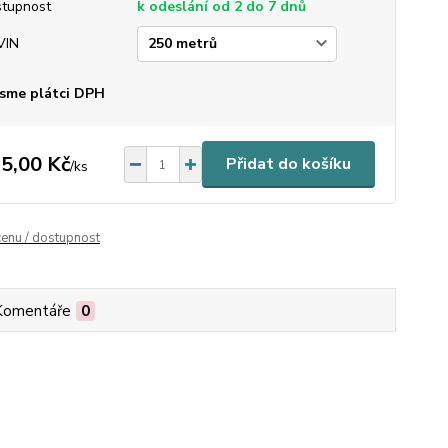
tupnost
k odeslání od 2 do 7 dnů
VIN
sme plátci DPH
5,00 Kč
Přidat do košíku
/
ks
cenu / dostupnost
Komentáře
0