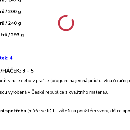
ů / 200 g
ů / 240 g
rů / 293 g
tek: 4
/HÁČEK: 3 - 5
 prát v ruce nebo v pračce (program na jemná prádlo, vlna či ruční
jsou vyrobená v České republice z kvalitního materiálu.
ní spotřeba
(může se lišit - záleží na použitém vzoru, délce apo