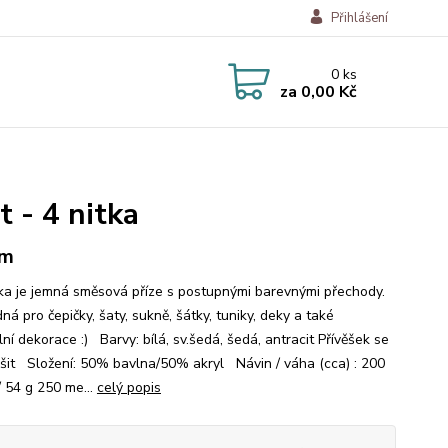
Přihlášení
0
ks
za
0,00 Kč
t - 4 nitka
 m
a je jemná směsová příze s postupnými barevnými přechody.
ná pro čepičky, šaty, sukně, šátky, tuniky, deky a také
lní dekorace :) Barvy: bílá, sv.šedá, šedá, antracit Přívěšek se
išit Složení: 50% bavlna/50% akryl Návin / váha (cca) : 200
/ 54 g 250 me...
celý popis