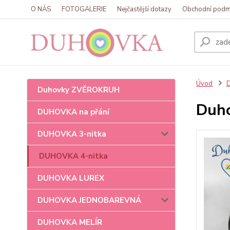
O NÁS
FOTOGALERIE
Nejčastější dotazy
Obchodní podm
Úvod
Duhovky ZVĚROKRUH
Duho
DUHOVKA na přání
DUHOVKA 3-nitka
DUHOVKA 4-nitka
DUHOVKA LUREX
DUHOVKA JEDNOBAREVNÁ
DUHOVKA MELÍR