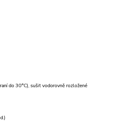
 praní do 30°C), sušit vodorovně rozložené
d.)