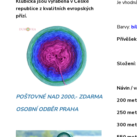
Klubíčka jsou vyráběna v České
Je vhodná 
republice z kvalitních evropských
přízí.
Barvy:
bí
Přívěšek
Složení
Návin / v
POŠTOVNÉ NAD 2000,- ZDARMA
200 metr
OSOBNÍ ODBĚR PRAHA
250 metr
300 metr
550 metr