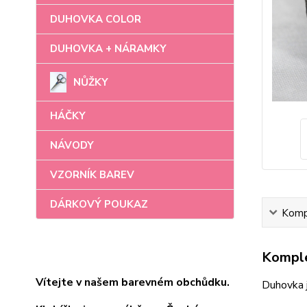
DUHOVKA COLOR
DUHOVKA + NÁRAMKY
NŮŽKY
HÁČKY
NÁVODY
VZORNÍK BAREV
DÁRKOVÝ POUKAZ
Kompl
Komple
Vítejte v našem barevném obchůdku.
Duhovka 