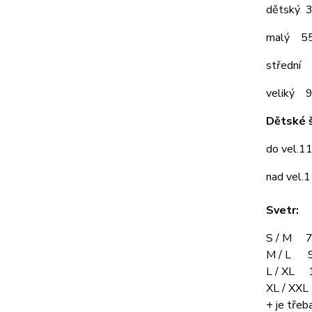
dětský 
malý 5
střední
veliký 
Dětské š
do vel.1
nad vel.
Svetr:
S / M 7
M / L 9
L / XL 
XL / XX
+ je třeba