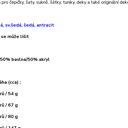
pro čepičky, šaty, sukně, šátky, tuniky, deky a také originální dek
lá, sv.šedá, šedá, antracit
 se může lišit
: 50% bavlna/50% akryl
áha (cca) :
ů / 54 g
ů / 67 g
ů / 80 g
ů / 147 g