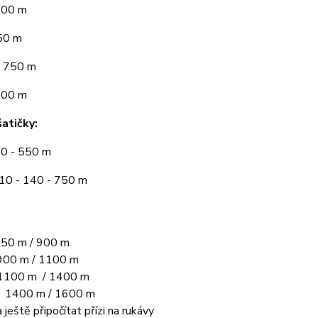
300 m
50 m
 750 m
900 m
atičky:
10 - 550 m
110 - 140 - 750 m
50 m / 900 m
00 m / 1100 m
1100 m / 1400 m
L 1400 m / 1600 m
 ještě připočítat přízi na rukávy