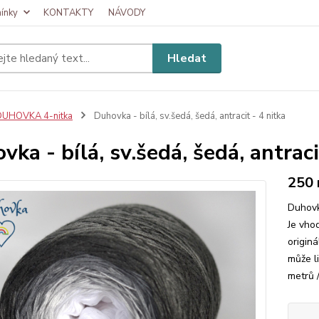
ínky
KONTAKTY
NÁVODY
Hledat
DUHOVKA 4-nitka
Duhovka - bílá, sv.šedá, šedá, antracit - 4 nitka
vka - bílá, sv.šedá, šedá, antraci
250
Duhovk
Je vhod
originá
může l
metrů 