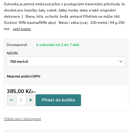
Duhovka je jemná směsová příze s postupnými barevnými přechody. Je
vhodná pro čepičky, šaty, sukně, šátky, tuniky, deky a také originální
dekorace :) Barvy: bílá, sv.šedá, šedá, antracit Přívěšek se může lišit
Složení: 50% bavlna/50% akryl Návin / váha (cca) : 200 metrů / 54 g 250
me...
celý popis
Dostupnost
k odeslání od 2 do 7 dnů
NÁVIN
Nejsme plátci DPH
385,00 Kč
/
ks
Přidat do košíku
Hlídat cenu / dostupnost