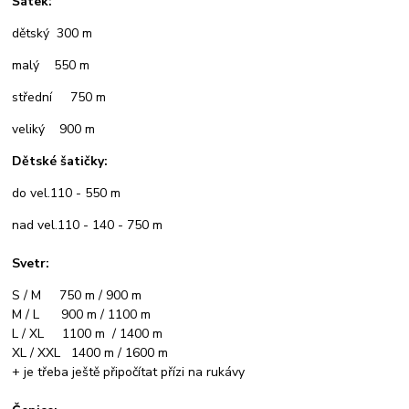
Šátek:
dětský 300 m
malý 550 m
střední 750 m
veliký 900 m
Dětské šatičky:
do vel.110 - 550 m
nad vel.110 - 140 - 750 m
Svetr:
S / M 750 m / 900 m
M / L 900 m / 1100 m
L / XL 1100 m / 1400 m
XL / XXL 1400 m / 1600 m
+ je třeba ještě připočítat přízi na rukávy