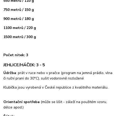
550 metrů / 110 g
750 metrů / 150 g
900 metrů / 180 g
1100 metrů / 220 g
1500 metrů / 300 g
Počet nitek: 3
JEHLICE/HÁČEK: 3 - 5
Údržba
: prát v ruce nebo v pračce (program na jemná prádlo, vlna
či ruční praní do 30°C), sušit vodorovně rozložené
Klubíčka jsou vyrobená v České republice z kvalitního materiálu.
Orientační spotřeba
(může se lišit - záleží na použitém vzoru,
délce apod.)