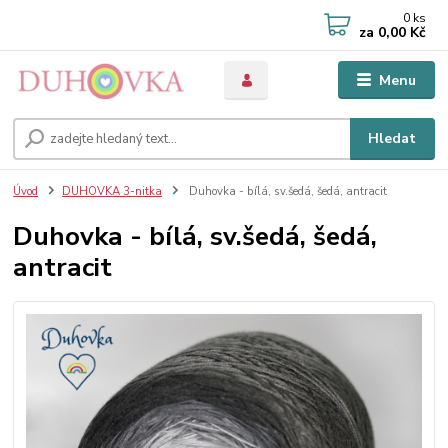
0
ks
za
0,00 Kč
Menu
Hledat
Úvod
DUHOVKA 3-nitka
Duhovka - bílá, sv.šedá, šedá, antracit
Duhovka - bílá, sv.šedá, šedá,
antracit