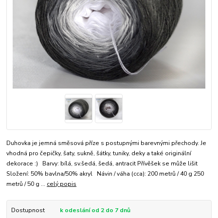
Duhovka je jemná směsová příze s postupnými barevnými přechody. Je
vhodná pro čepičky, šaty, sukně, šátky, tuniky, deky a také originální
dekorace :) Barvy: bílá, sv.šedá, šedá, antracit Přívěšek se může lišit
Složení: 50% bavlna/50% akryl Návin / váha (cca): 200 metrů / 40 g 250
metrů / 50 g ...
celý popis
Dostupnost
k odeslání od 2 do 7 dnů