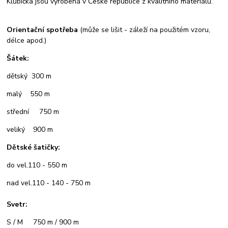
Klubíčka jsou vyrobená v České republice z kvalitního materiálu.
Orientační spotřeba
(může se lišit - záleží na použitém vzoru,
délce apod.)
Šátek:
dětský 300 m
malý 550 m
střední 750 m
veliký 900 m
Dětské šatičky:
do vel.110 - 550 m
nad vel.110 - 140 - 750 m
Svetr:
S / M 750 m / 900 m