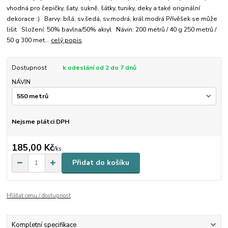
vhodná pro čepičky, šaty, sukně, šátky, tuniky, deky a také originální
dekorace :) Barvy: bílá, sv.šedá, sv.modrá, král.modrá Přívěšek se může
lišit Složení: 50% bavlna/50% akryl Návin: 200 metrů / 40 g 250 metrů /
50 g 300 met...
celý popis
Dostupnost
k odeslání od 2 do 7 dnů
NÁVIN
Nejsme plátci DPH
185,00 Kč
/
ks
Přidat do košíku
Hlídat cenu / dostupnost
Kompletní specifikace