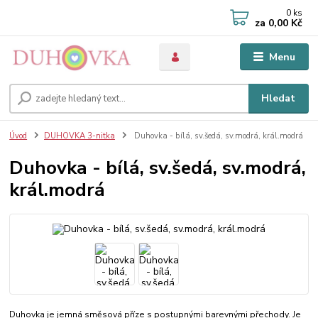
0
ks
za
0,00 Kč
Menu
Hledat
Úvod
DUHOVKA 3-nitka
Duhovka - bílá, sv.šedá, sv.modrá, král.modrá
Duhovka - bílá, sv.šedá, sv.modrá,
král.modrá
Duhovka je jemná směsová příze s postupnými barevnými přechody. Je