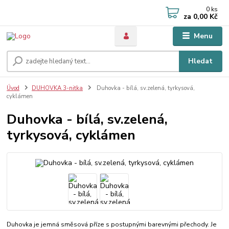
0
ks
za
0,00 Kč
Menu
Hledat
Úvod
DUHOVKA 3-nitka
Duhovka - bílá, sv.zelená, tyrkysová,
cyklámen
Duhovka - bílá, sv.zelená,
tyrkysová, cyklámen
Duhovka je jemná směsová příze s postupnými barevnými přechody. Je