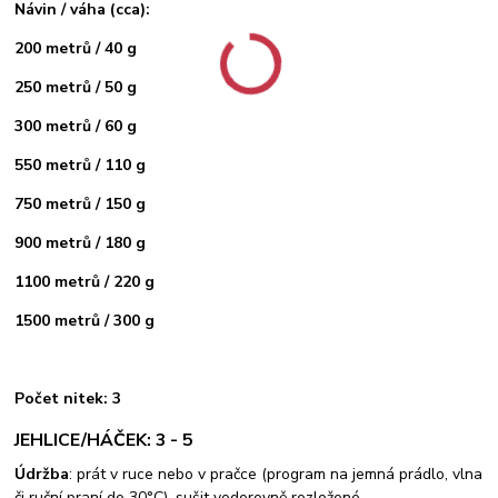
Návin / váha (cca):
200 metrů / 40 g
250 metrů / 50 g
300 metrů / 60 g
550 metrů / 110 g
750 metrů / 150 g
900 metrů / 180 g
1100 metrů / 220 g
1500 metrů / 300 g
Počet nitek: 3
JEHLICE/HÁČEK: 3 - 5
Údržba
: prát v ruce nebo v pračce (program na jemná prádlo, vlna
či ruční praní do 30°C), sušit vodorovně rozložené