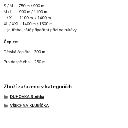
S / M 750 m / 900 m
M / L 900 m / 1100 m
L / XL 1100 m / 1400 m
XL / XXL 1400 m / 1600 m
+ je třeba ještě připočítat přízi na rukávy
Čepice:
Dětská čepička 200 m
Pro dospělého 250 m
Zboží zařazeno v kategoriích
DUHOVKA 3-nitka
VŠECHNA KLUBÍČKA