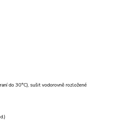
 praní do 30°C), sušit vodorovně rozložené
d.)