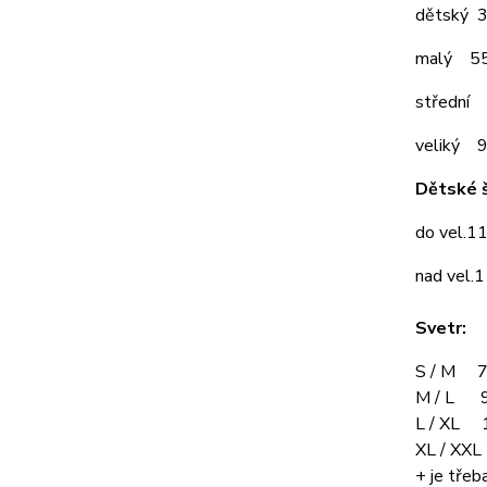
dětský 
malý 5
střední
veliký 
Dětské š
do vel.1
nad vel.
Svetr:
S / M 7
M / L 9
L / XL 
XL / XX
+ je třeba