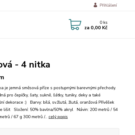
Přihlášení
0
ks
za
0,00 Kč
ová - 4 nitka
 m
a je jemná směsová příze s postupnými barevnými přechody.
ná pro čepičky, šaty, sukně, šátky, tuniky, deky a také
lní dekorace :) Barvy: bílá, sv.žlutá, žlutá, oranžová Přívěšek
e lišit Složení: 50% bavlna/50% akryl Návin: 200 metrů / 54
etrů / 67 g 300 metrů /...
celý popis