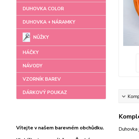
DUHOVKA COLOR
DUHOVKA + NÁRAMKY
NŮŽKY
HÁČKY
NÁVODY
VZORNÍK BAREV
DÁRKOVÝ POUKAZ
Kompl
Komple
Vítejte v našem barevném obchůdku.
Duhovka 