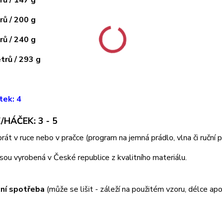
ů / 147 g
ů / 200 g
ů / 240 g
rů / 293 g
tek: 4
/HÁČEK: 3 - 5
 prát v ruce nebo v pračce (program na jemná prádlo, vlna či ruční
jsou vyrobená v České republice z kvalitního materiálu.
ní spotřeba
(může se lišit - záleží na použitém vzoru, délce apo