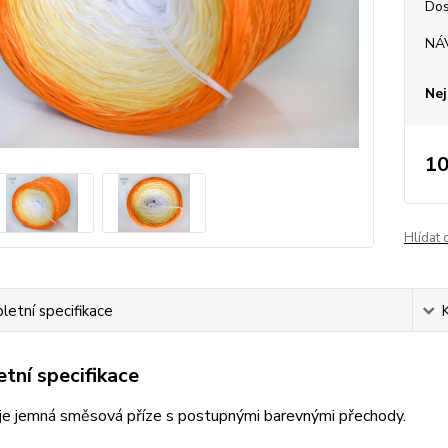
Dos
NÁ
Nej
10
Hlídat 
etní specifikace
tní specifikace
je jemná směsová příze s postupnými barevnými přechody.