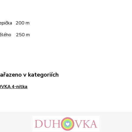
čepička 200 m
pělého 250 m
zařazeno v kategoriích
VKA 4-nitka