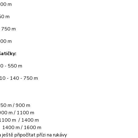
300 m
50 m
 750 m
900 m
atičky:
10 - 550 m
110 - 140 - 750 m
50 m / 900 m
00 m / 1100 m
1100 m / 1400 m
L 1400 m / 1600 m
 ještě připočítat přízi na rukávy