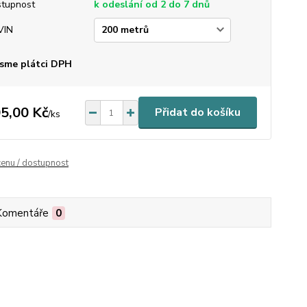
tupnost
k odeslání od 2 do 7 dnů
VIN
sme plátci DPH
5,00 Kč
Přidat do košíku
/
ks
cenu / dostupnost
Komentáře
0