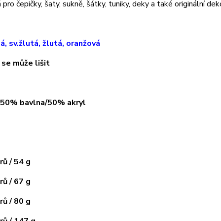
pro čepičky, šaty, sukně, šátky, tuniky, deky a také originální dek
lá, sv.žlutá, žlutá, oranžová
 se může lišit
: 50% bavlna/50% akryl
ů / 54 g
ů / 67 g
ů / 80 g