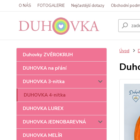
O NÁS
FOTOGALERIE
Nejčastější dotazy
Obchodní podm
Úvod
Duhovky ZVĚROKRUH
Duho
DUHOVKA na přání
DUHOVKA 3-nitka
DUHOVKA 4-nitka
DUHOVKA LUREX
DUHOVKA JEDNOBAREVNÁ
DUHOVKA MELÍR