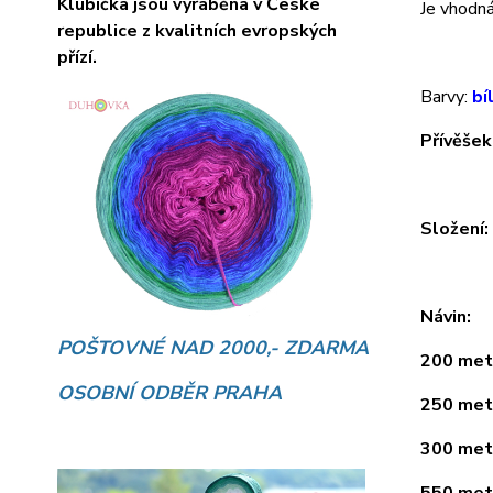
Klubíčka jsou vyráběna v České
Je vhodná 
republice z kvalitních evropských
přízí.
Barvy:
bí
Přívěšek
Složení
Návin:
POŠTOVNÉ NAD 2000,- ZDARMA
200 metr
OSOBNÍ ODBĚR PRAHA
250 metr
300 metr