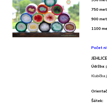
550 metr
750 metr
900 metr
1100 met
Počet ni
JEHLICE
Údržba
:
Klubíčka 
Orientač
Šátek: