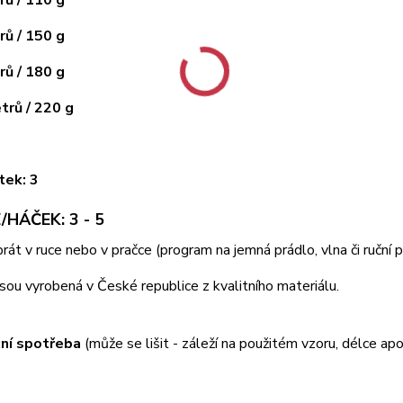
ů / 110 g
ů / 150 g
ů / 180 g
rů / 220 g
tek: 3
/HÁČEK: 3 - 5
 prát v ruce nebo v pračce (program na jemná prádlo, vlna či ruční
jsou vyrobená v České republice z kvalitního materiálu.
ní spotřeba
(může se lišit - záleží na použitém vzoru, délce apo