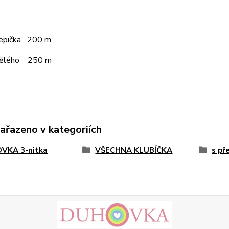
čepička 200 m
pělého 250 m
zařazeno v kategoriích
VKA 3-nitka
VŠECHNA KLUBÍČKA
s př