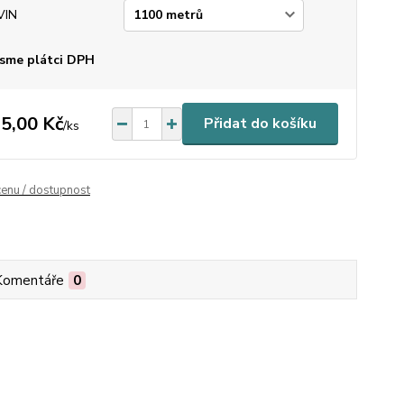
VIN
sme plátci DPH
5,00 Kč
Přidat do košíku
/
ks
cenu / dostupnost
Komentáře
0