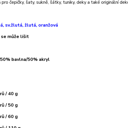
pro čepičky, šaty, sukně, šátky, tuniky, deky a také originální dek
lá, sv.žlutá, žlutá, oranžová
 se může lišit
: 50% bavlna/50% akryl
ů / 40 g
ů / 50 g
ů / 60 g