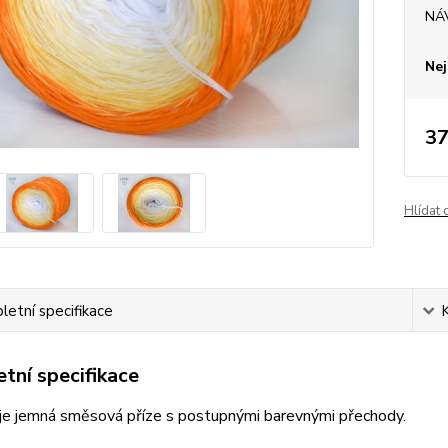
NÁ
Nej
37
Hlídat 
etní specifikace
tní specifikace
je jemná směsová příze s postupnými barevnými přechody.