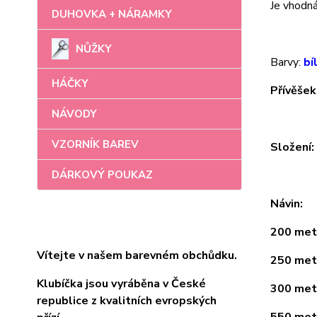
Je vhodná 
DUHOVKA + NÁRAMKY
NŮŽKY
Barvy:
bí
HÁČKY
Přívěšek
NÁVODY
VZORNÍK BAREV
Složení
DÁRKOVÝ POUKAZ
Návin:
200 metr
Vítejte v našem barevném obchůdku.
250 metr
Klubíčka jsou vyráběna v České
300 metr
republice z kvalitních evropských