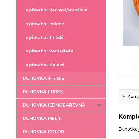
s převahou červené/oranžové
s převahou zelené
s převahou hnědé
s převahou černé/šedé
s převahou fialové
DUHOVKA 4-nitka
DUHOVKA LUREX
Kompl
DUHOVKA JEDNOBAREVNÁ
Komple
DUHOVKA MELÍR
Duhovka 
DUHOVKA COLOR