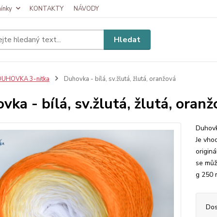
ínky
KONTAKTY
NÁVODY
Hledat
DUHOVKA 3-nitka
Duhovka - bílá, sv.žlutá, žlutá, oranžová
vka - bílá, sv.žlutá, žlutá, oran
Duhovk
Je vhod
originá
se můž
g 250 m
Dos