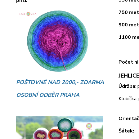
550 metr
přízí.
750 metr
900 metr
1100 met
Počet ni
JEHLICE
POŠTOVNÉ NAD 2000,- ZDARMA
Údržba
:
OSOBNÍ ODBĚR PRAHA
Klubíčka 
Orientač
Šátek: