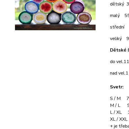
dětský 
malý 5
střední
veliký 
Dětské š
do vel.1
nad vel.
Svetr:
S / M 7
M / L 9
L / XL 
XL / XX
+ je třeba