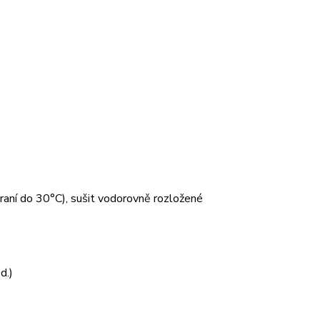
 praní do 30°C), sušit vodorovně rozložené
d.)