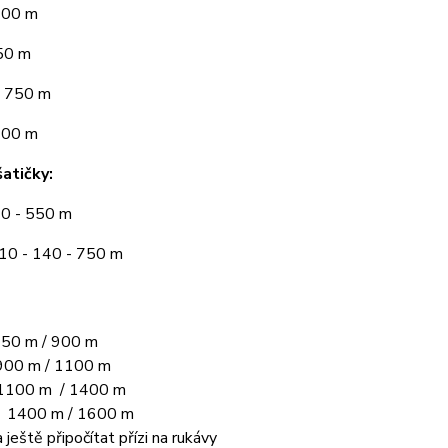
300 m
50 m
 750 m
900 m
atičky:
10 - 550 m
110 - 140 - 750 m
50 m / 900 m
00 m / 1100 m
1100 m / 1400 m
L 1400 m / 1600 m
 ještě připočítat přízi na rukávy