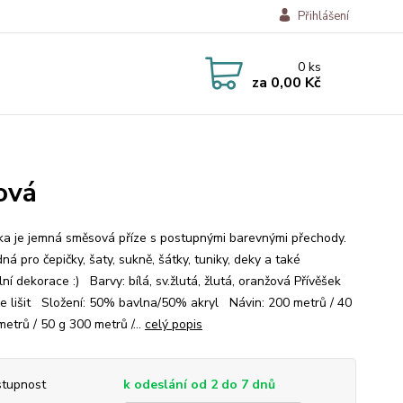
Přihlášení
0
ks
za
0,00 Kč
žová
a je jemná směsová příze s postupnými barevnými přechody.
ná pro čepičky, šaty, sukně, šátky, tuniky, deky a také
lní dekorace :) Barvy: bílá, sv.žlutá, žlutá, oranžová Přívěšek
e lišit Složení: 50% bavlna/50% akryl Návin: 200 metrů / 40
etrů / 50 g 300 metrů /...
celý popis
tupnost
k odeslání od 2 do 7 dnů