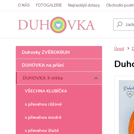
O NÁS
FOTOGALERIE
Nejčastější dotazy
Obchodní podm
Úvod
Duhovky ZVĚROKRUH
Duho
DUHOVKA na přání
DUHOVKA 3-nitka
VŠECHNA KLUBÍČKA
s převahou růžové
s převahou modré
s převahou žluté