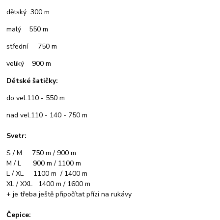
dětský 300 m
malý 550 m
střední 750 m
veliký 900 m
Dětské šatičky:
do vel.110 - 550 m
nad vel.110 - 140 - 750 m
Svetr:
S / M 750 m / 900 m
M / L 900 m / 1100 m
L / XL 1100 m / 1400 m
XL / XXL 1400 m / 1600 m
+ je třeba ještě připočítat přízi na rukávy
Čepice: