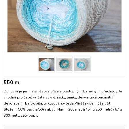
550 m
Duhovka je jemná směsová příze s postupnými barevnými přechody. Je
vhodná pro čepičky, šaty, sukně, šátky, tuniky, deky a také originální
dekorace :) Barvy: bílá, tyrkysová, sv.šedá Přívěšek se může lišit
Složení: 50% bavlna/50% akryl Návin: 200 metrů / 54 g 250 metrů / 67 g
300 met...
celý popis