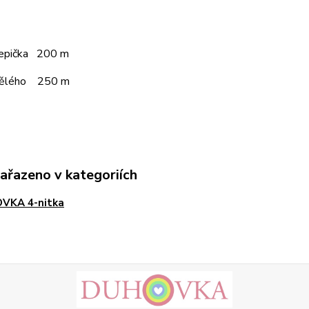
čepička 200 m
pělého 250 m
zařazeno v kategoriích
VKA 4-nitka