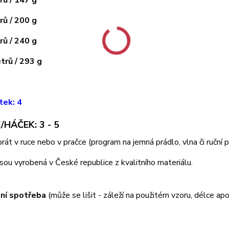
ů / 200 g
ů / 240 g
rů / 293 g
tek: 4
/HÁČEK: 3 - 5
 prát v ruce nebo v pračce (program na jemná prádlo, vlna či ruční
jsou vyrobená v České republice z kvalitního materiálu.
ní spotřeba
(může se lišit - záleží na použitém vzoru, délce apo