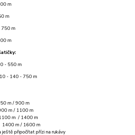
300 m
50 m
 750 m
900 m
atičky:
10 - 550 m
110 - 140 - 750 m
50 m / 900 m
00 m / 1100 m
1100 m / 1400 m
L 1400 m / 1600 m
 ještě připočítat přízi na rukávy