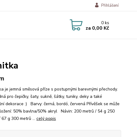
Přihlášení
0
ks
za
0,00 Kč
nitka
 m
a je jemná směsová příze s postupnými barevnými přechody.
ná pro čepičky, šaty, sukně, šátky, tuniky, deky a také
ální dekorace :) Barvy: černá, bordó, červená Přívěšek se může
Složení: 50% bavlna/50% akryl Návin: 200 metrů / 54 g 250
 67 g 300 metrů ...
celý popis