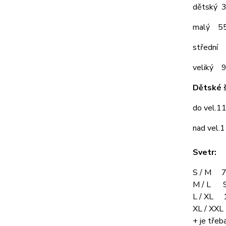
dětský 
malý 5
střední
veliký 
Dětské š
do vel.1
nad vel.
Svetr:
S / M 7
M / L 9
L / XL 
XL / XX
+ je třeba