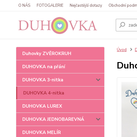
O NÁS
FOTOGALERIE
Nejčastější dotazy
Obchodní podm
Úvod
Duhovky ZVĚROKRUH
Duho
DUHOVKA na přání
DUHOVKA 3-nitka
DUHOVKA 4-nitka
DUHOVKA LUREX
DUHOVKA JEDNOBAREVNÁ
DUHOVKA MELÍR