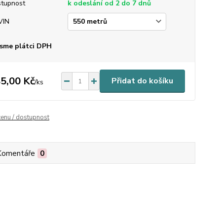
tupnost
k odeslání od 2 do 7 dnů
VIN
sme plátci DPH
5,00 Kč
Přidat do košíku
/
ks
cenu / dostupnost
Komentáře
0