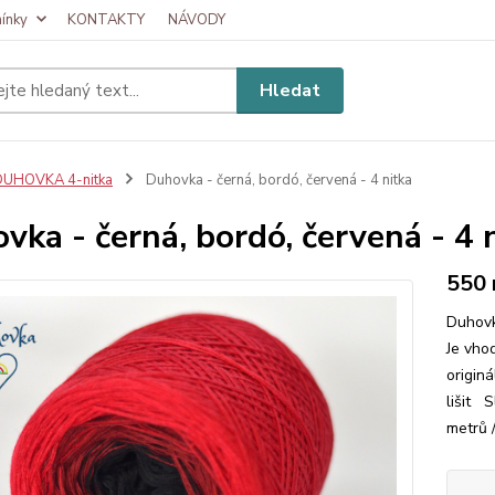
ínky
KONTAKTY
NÁVODY
Hledat
DUHOVKA 4-nitka
Duhovka - černá, bordó, červená - 4 nitka
vka - černá, bordó, červená - 4 
550
Duhovk
Je vhod
origin
lišit 
metrů /