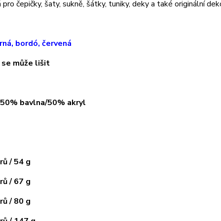
pro čepičky, šaty, sukně, šátky, tuniky, deky a také originální dek
rná, bordó, červená
 se může lišit
: 50% bavlna/50% akryl
ů / 54 g
ů / 67 g
ů / 80 g
ů / 147 g