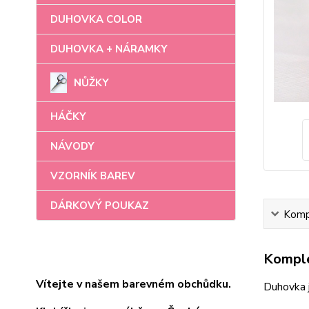
DUHOVKA COLOR
DUHOVKA + NÁRAMKY
NŮŽKY
HÁČKY
NÁVODY
VZORNÍK BAREV
DÁRKOVÝ POUKAZ
Kompl
Komple
Vítejte v našem barevném obchůdku.
Duhovka 