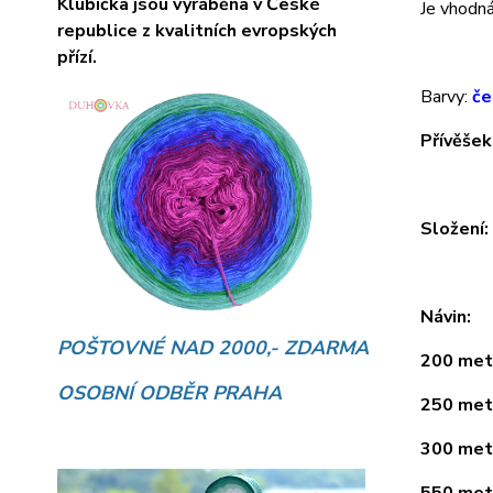
Klubíčka jsou vyráběna v České
Je vhodná 
republice z kvalitních evropských
přízí.
Barvy:
če
Přívěšek
Složení
Návin:
POŠTOVNÉ NAD 2000,- ZDARMA
200 metr
OSOBNÍ ODBĚR PRAHA
250 metr
300 metr
550 metr