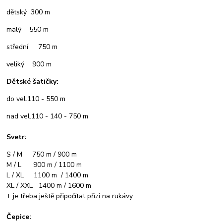
dětský 300 m
malý 550 m
střední 750 m
veliký 900 m
Dětské šatičky:
do vel.110 - 550 m
nad vel.110 - 140 - 750 m
Svetr:
S / M 750 m / 900 m
M / L 900 m / 1100 m
L / XL 1100 m / 1400 m
XL / XXL 1400 m / 1600 m
+ je třeba ještě připočítat přízi na rukávy
Čepice: