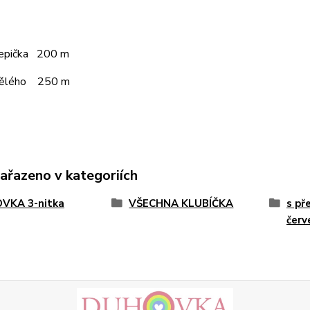
čepička 200 m
pělého 250 m
zařazeno v kategoriích
VKA 3-nitka
VŠECHNA KLUBÍČKA
s př
červ