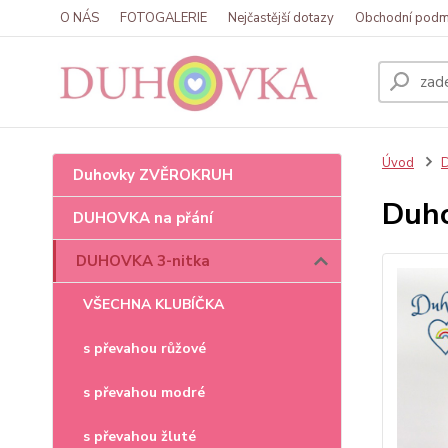
O NÁS
FOTOGALERIE
Nejčastější dotazy
Obchodní podm
Úvod
Duhovky ZVĚROKRUH
Duho
DUHOVKA na přání
DUHOVKA 3-nitka
VŠECHNA KLUBÍČKA
s převahou růžové
s převahou modré
s převahou žluté