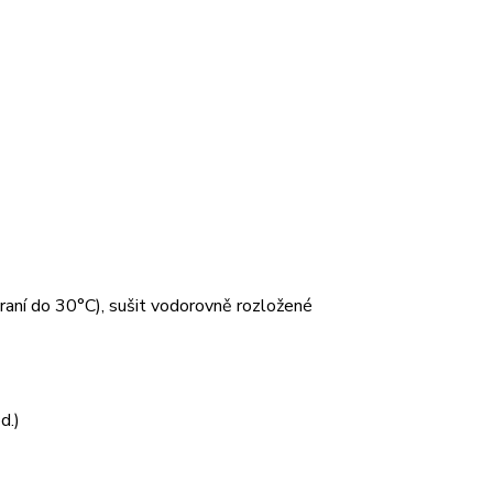
 praní do 30°C), sušit vodorovně rozložené
d.)