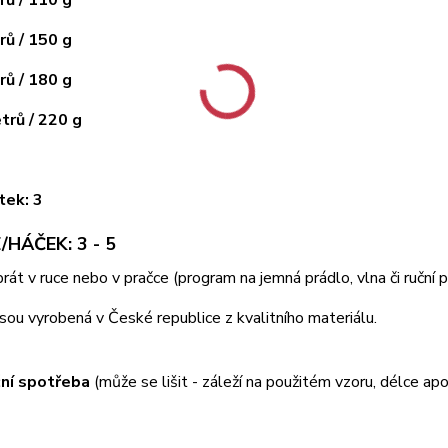
ů / 150 g
ů / 180 g
rů / 220 g
tek: 3
/HÁČEK: 3 - 5
 prát v ruce nebo v pračce (program na jemná prádlo, vlna či ruční
jsou vyrobená v České republice z kvalitního materiálu.
ní spotřeba
(může se lišit - záleží na použitém vzoru, délce apo