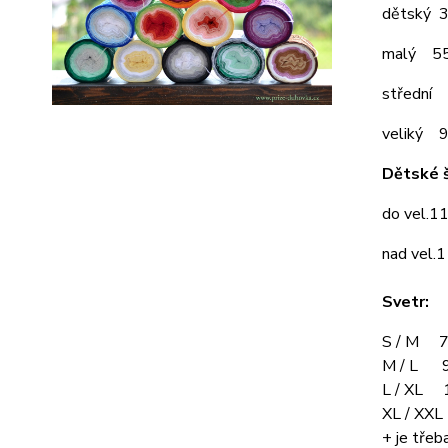
dětský 
malý 5
střední
veliký 
Dětské š
do vel.1
nad vel.
Svetr:
S / M 7
M / L 9
L / XL 
XL / XX
+ je třeba