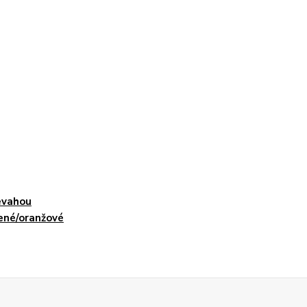
evahou
ené/oranžové