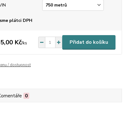
VIN
sme plátci DPH
5,00 Kč
Přidat do košíku
/
ks
cenu / dostupnost
Komentáře
0