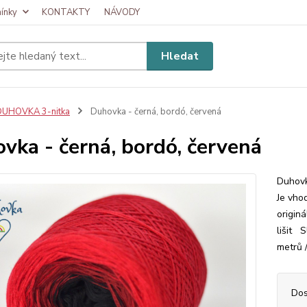
ínky
KONTAKTY
NÁVODY
Hledat
DUHOVKA 3-nitka
Duhovka - černá, bordó, červená
vka - černá, bordó, červená
Duhovk
Je vhod
origin
lišit 
metrů /
Dos