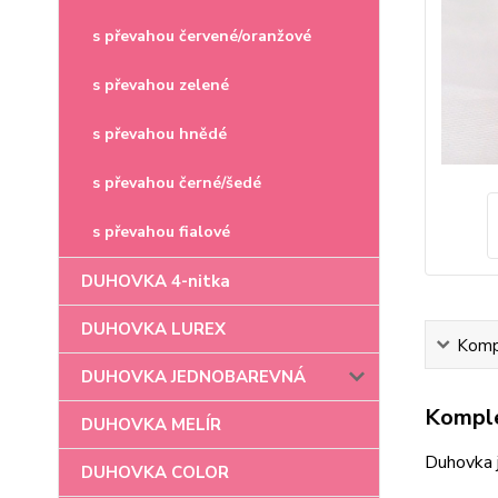
s převahou červené/oranžové
s převahou zelené
s převahou hnědé
s převahou černé/šedé
s převahou fialové
DUHOVKA 4-nitka
DUHOVKA LUREX
Kompl
DUHOVKA JEDNOBAREVNÁ
Komple
DUHOVKA MELÍR
Duhovka 
DUHOVKA COLOR