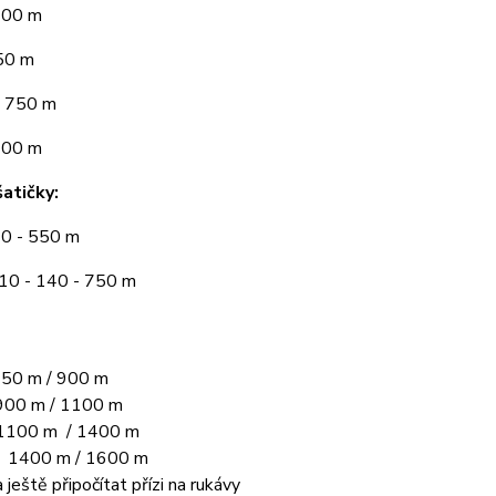
300 m
50 m
 750 m
900 m
atičky:
10 - 550 m
110 - 140 - 750 m
50 m / 900 m
00 m / 1100 m
1100 m / 1400 m
L 1400 m / 1600 m
 ještě připočítat přízi na rukávy