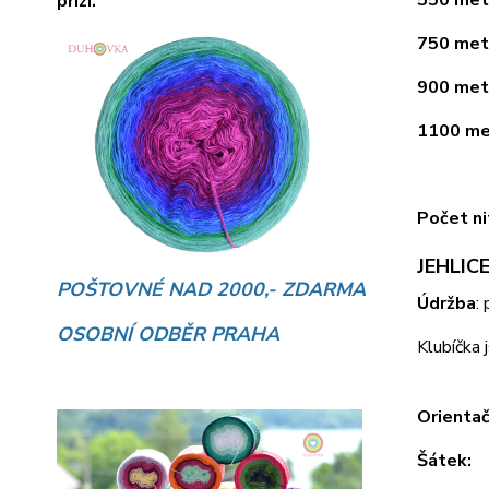
přízí.
750 metr
900 metr
1100 met
Počet ni
JEHLICE
POŠTOVNÉ NAD 2000,- ZDARMA
Údržba
:
OSOBNÍ ODBĚR PRAHA
Klubíčka 
Orientač
Šátek: