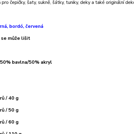
pro čepičky, šaty, sukně, šátky, tuniky, deky a také originální dek
rná, bordó, červená
 se může lišit
: 50% bavlna/50% akryl
ů / 40 g
ů / 50 g
ů / 60 g
ů / 110 g