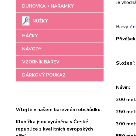
Je vhodná 
DUHOVKA + NÁRAMKY
NŮŽKY
Barvy:
če
HÁČKY
Přívěšek
NÁVODY
VZORNÍK BAREV
Složení
DÁRKOVÝ POUKAZ
Návin:
200 metr
Vítejte v našem barevném obchůdku.
250 metr
Klubíčka jsou vyráběna v České
300 metr
republice z kvalitních evropských
550 metr