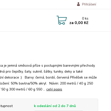
Přihlášení
0
ks
za
0,00 Kč
a je jemná směsová příze s postupnými barevnými přechody.
ná pro čepičky, šaty, sukně, šátky, tuniky, deky a také
ální dekorace :) Barvy: černá, bordó, červená Přívěšek se může
Složení: 50% bavlna/50% akryl Návin: 200 metrů / 40 g 250
 50 g 300 metrů / 60 g 550 ...
celý popis
tupnost
k odeslání od 2 do 7 dnů