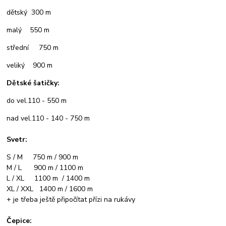
dětský 300 m
malý 550 m
střední 750 m
veliký 900 m
Dětské šatičky:
do vel.110 - 550 m
nad vel.110 - 140 - 750 m
Svetr:
S / M 750 m / 900 m
M / L 900 m / 1100 m
L / XL 1100 m / 1400 m
XL / XXL 1400 m / 1600 m
+ je třeba ještě připočítat přízi na rukávy
Čepice: