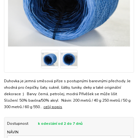
Duhovka je jemná směsová příze s postupnými barevnými přechody. Je
vhodná pro čepičky, šaty, sukně, šátky, tuniky, deky a také originální
dekorace :) Barvy: černá, petrolej, modrá Přívěšek se může lišit
Složení: 50% bavlna/50% akryl Návin: 200 metrů / 40 g 250 metrů / 50 g
300 metrů / 60 g 550...
celý popis
Dostupnost
k odeslání od 2 do 7 dnů
NÁVIN