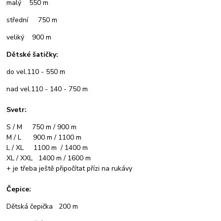
malý 550 m
střední 750 m
veliký 900 m
Dětské šatičky:
do vel.110 - 550 m
nad vel.110 - 140 - 750 m
Svetr:
S / M 750 m / 900 m
M / L 900 m / 1100 m
L / XL 1100 m / 1400 m
XL / XXL 1400 m / 1600 m
+ je třeba ještě připočítat přízi na rukávy
Čepice:
Dětská čepička 200 m