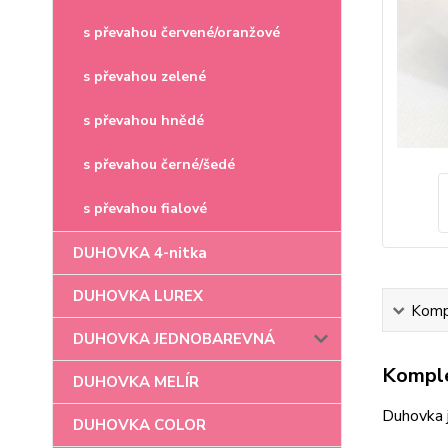
s převahou červené/oranžové
s převahou zelené
s převahou hnědé
s převahou černé/šedé
s převahou fialové
DUHOVKA 4-nitka
DUHOVKA LUREX
Kompl
DUHOVKA JEDNOBAREVNÁ
Komple
DUHOVKA MELÍR
Duhovka 
DUHOVKA COLOR