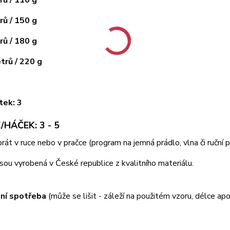
ů / 150 g
ů / 180 g
rů / 220 g
tek: 3
/HÁČEK: 3 - 5
 prát v ruce nebo v pračce (program na jemná prádlo, vlna či ruční
jsou vyrobená v České republice z kvalitního materiálu.
ní spotřeba
(může se lišit - záleží na použitém vzoru, délce apo