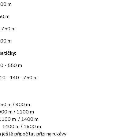
300 m
50 m
 750 m
900 m
atičky:
10 - 550 m
110 - 140 - 750 m
50 m / 900 m
00 m / 1100 m
1100 m / 1400 m
L 1400 m / 1600 m
 ještě připočítat přízi na rukávy