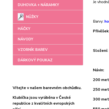
Je vhodná 
DUHOVKA + NÁRAMKY
NŮŽKY
Barvy:
ho
HÁČKY
Přívěšek
NÁVODY
VZORNÍK BAREV
Složení
DÁRKOVÝ POUKAZ
Návin:
200 metr
Vítejte v našem barevném obchůdku.
250 metr
Klubíčka jsou vyráběna v České
300 metr
republice z kvalitních evropských
550 metr