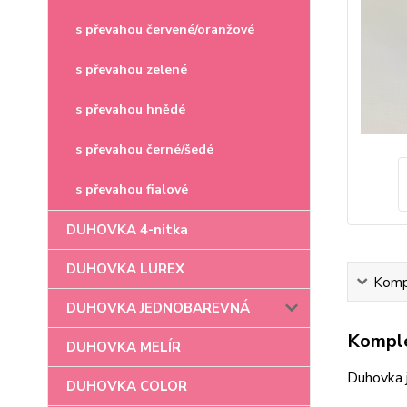
s převahou červené/oranžové
s převahou zelené
s převahou hnědé
s převahou černé/šedé
s převahou fialové
DUHOVKA 4-nitka
DUHOVKA LUREX
Kompl
DUHOVKA JEDNOBAREVNÁ
Komple
DUHOVKA MELÍR
Duhovka 
DUHOVKA COLOR