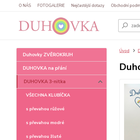
O NÁS
FOTOGALERIE
Nejčastější dotazy
Obchodní podm
Úvod
Duhovky ZVĚROKRUH
Duho
DUHOVKA na přání
DUHOVKA 3-nitka
VŠECHNA KLUBÍČKA
s převahou růžové
s převahou modré
s převahou žluté