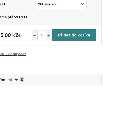
VIN
sme plátci DPH
5,00 Kč
Přidat do košíku
/
ks
cenu / dostupnost
Komentáře
0