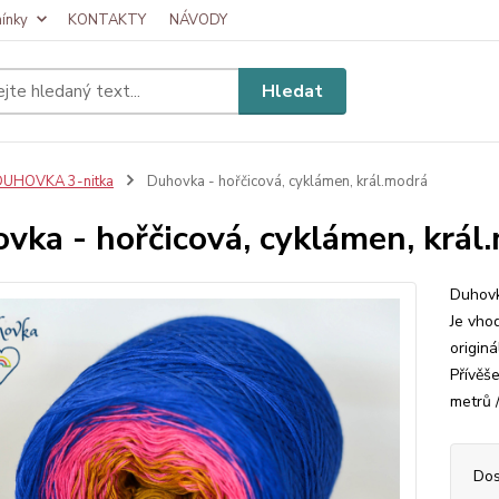
ínky
KONTAKTY
NÁVODY
Hledat
DUHOVKA 3-nitka
Duhovka - hořčicová, cyklámen, král.modrá
vka - hořčicová, cyklámen, král
Duhovk
Je vhod
origin
Přívěš
metrů /
Dos