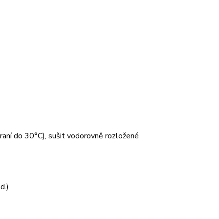
 praní do 30°C), sušit vodorovně rozložené
d.)