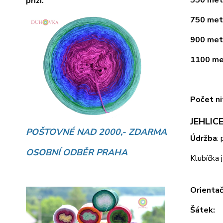
přízí.
750 metr
900 metr
1100 met
Počet ni
JEHLICE
POŠTOVNÉ NAD 2000,- ZDARMA
Údržba
:
OSOBNÍ ODBĚR PRAHA
Klubíčka 
Orientač
Šátek: