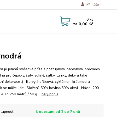
Přihlášení
0
ks
za
0,00 Kč
.modrá
a je jemná směsová příze s postupnými barevnými přechody.
ná pro čepičky, šaty, sukně, šátky, tuniky, deky a také
ální dekorace :) Barvy: hořčicová, cyklámen, král.modrá
ek se může lišit Složení: 50% bavlna/50% akryl Návin: 200
 40 g 250 metrů / 50 g ...
celý popis
tupnost
k odeslání od 2 do 7 dnů