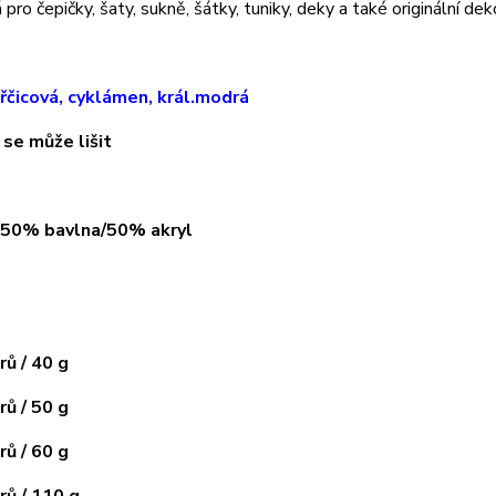
pro čepičky, šaty, sukně, šátky, tuniky, deky a také originální dek
řčicová, cyklámen, král.modrá
 se může lišit
: 50% bavlna/50% akryl
ů / 40 g
ů / 50 g
ů / 60 g
ů / 110 g