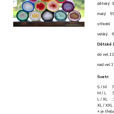
dětský 
malý 5
střední
veliký 
Dětské š
do vel.1
nad vel.
Svetr:
S / M 7
M / L 9
L / XL 
XL / XX
+ je třeba