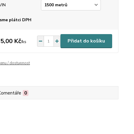
VIN
sme plátci DPH
5,00 Kč
Přidat do košíku
/
ks
cenu / dostupnost
Komentáře
0