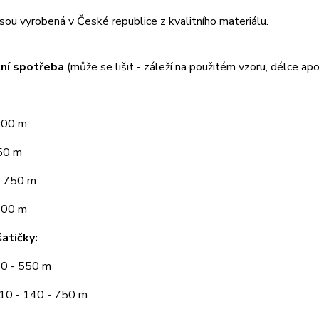
jsou vyrobená v České republice z kvalitního materiálu.
ní spotřeba
(může se lišit - záleží na použitém vzoru, délce apo
300 m
50 m
 750 m
900 m
atičky:
10 - 550 m
110 - 140 - 750 m