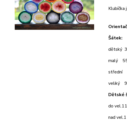
Klubíčka 
Orientač
Šátek:
dětský 
malý 5
střední
veliký 
Dětské š
do vel.1
nad vel.