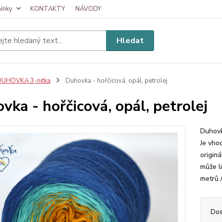
ínky
KONTAKTY
NÁVODY
Hledat
DUHOVKA 3-nitka
Duhovka - hořčicová, opál, petrolej
vka - hořčicová, opál, petrolej
Duhovk
Je vhod
originá
může l
metrů /
Dos