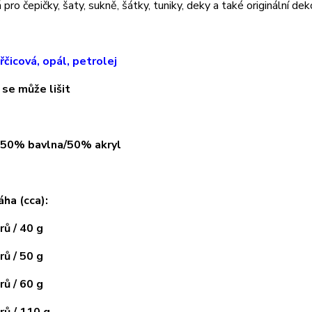
pro čepičky, šaty, sukně, šátky, tuniky, deky a také originální dek
řčicová, opál, petrolej
 se může lišit
: 50% bavlna/50% akryl
áha (cca):
ů / 40 g
ů / 50 g
ů / 60 g
ů / 110 g