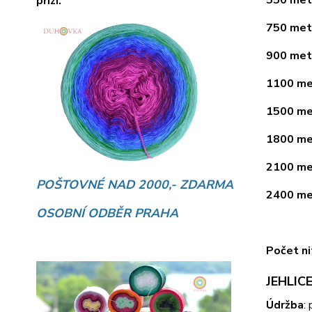
přízí.
750 metr
900 metr
1100 met
1500 met
1800 met
2100 met
POŠTOVNÉ NAD 2000,- ZDARMA
2400 met
OSOBNÍ ODBĚR PRAHA
Počet ni
JEHLICE
Údržba
: