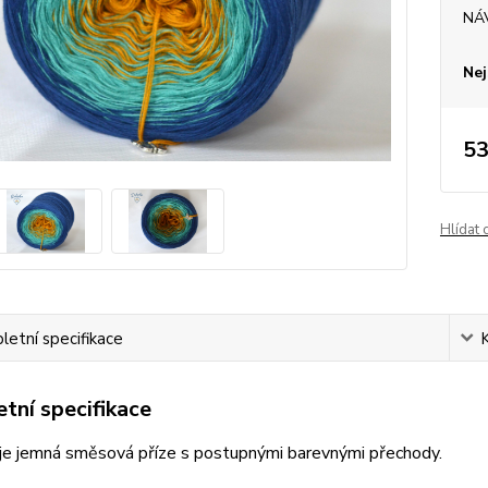
NÁ
Nej
53
Hlídat 
etní specifikace
tní specifikace
je jemná směsová příze s postupnými barevnými přechody.