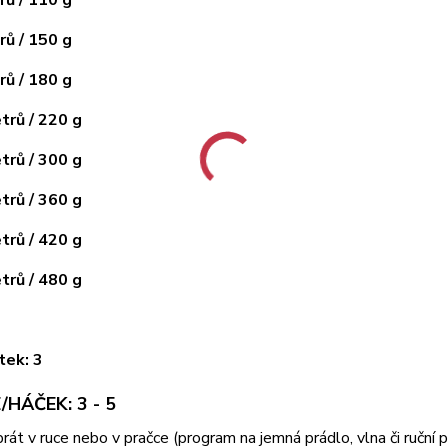
ů / 150 g
ů / 180 g
rů / 220 g
rů / 300 g
rů / 360 g
rů / 420 g
rů / 480 g
tek: 3
/HÁČEK: 3 - 5
 prát v ruce nebo v pračce (program na jemná prádlo, vlna či ruční