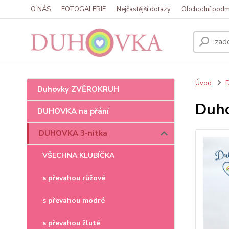
O NÁS
FOTOGALERIE
Nejčastější dotazy
Obchodní podm
Úvod
Duhovky ZVĚROKRUH
Duho
DUHOVKA na přání
DUHOVKA 3-nitka
VŠECHNA KLUBÍČKA
s převahou růžové
s převahou modré
s převahou žluté