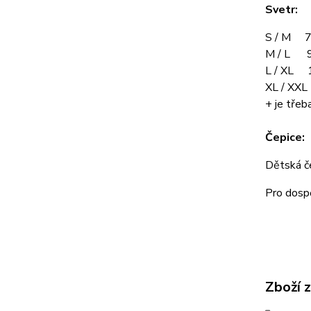
Svetr:
S / M 7
M / L 9
L / XL 
XL / XX
+ je třeba
Čepice:
Dětská 
Pro dos
Zboží 