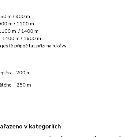
50 m / 900 m
00 m / 1100 m
1100 m / 1400 m
L 1400 m / 1600 m
 ještě připočítat přízi na rukávy
čepička 200 m
pělého 250 m
zařazeno v kategoriích