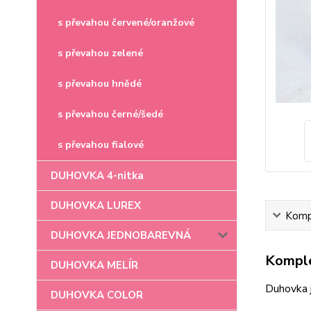
s převahou červené/oranžové
s převahou zelené
s převahou hnědé
s převahou černé/šedé
s převahou fialové
DUHOVKA 4-nitka
DUHOVKA LUREX
Kompl
DUHOVKA JEDNOBAREVNÁ
Komple
DUHOVKA MELÍR
Duhovka 
DUHOVKA COLOR