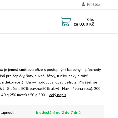
Přihlášení
0
ks
za
0,00 Kč
a je jemná směsová příze s postupnými barevnými přechody.
ná pro čepičky, šaty, sukně, šátky, tuniky, deky a také
lní dekorace :) Barvy: hořčicová, opál, petrolej Přívěšek se
išit Složení: 50% bavlna/50% akryl Návin / váha (cca): 200
 40 g 250 metrů / 50 g 300 ...
celý popis
tupnost
k odeslání od 2 do 7 dnů