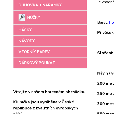
Je vhodná 
DUHOVKA + NÁRAMKY
NŮŽKY
Barvy:
ho
HÁČKY
Přívěšek
NÁVODY
VZORNÍK BAREV
Složení
DÁRKOVÝ POUKAZ
Návin / v
200 metr
Vítejte v našem barevném obchůdku.
250 metr
Klubíčka jsou vyráběna v České
300 metr
republice z kvalitních evropských
550 metr