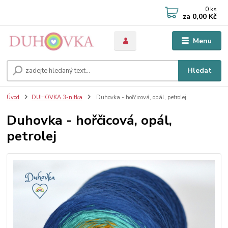
0
ks
za
0,00 Kč
Menu
Hledat
Úvod
DUHOVKA 3-nitka
Duhovka - hořčicová, opál, petrolej
Duhovka - hořčicová, opál,
petrolej