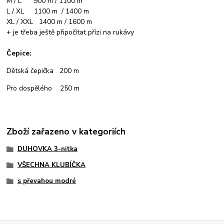
M / L 900 m / 1100 m
L / XL 1100 m / 1400 m
XL / XXL 1400 m / 1600 m
+ je třeba ještě připočítat přízi na rukávy
Čepice:
Dětská čepička 200 m
Pro dospělého 250 m
Zboží zařazeno v kategoriích
DUHOVKA 3-nitka
VŠECHNA KLUBÍČKA
s převahou modré