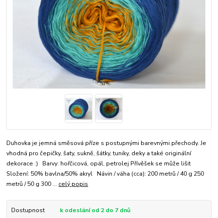
Duhovka je jemná směsová příze s postupnými barevnými přechody. Je
vhodná pro čepičky, šaty, sukně, šátky, tuniky, deky a také originální
dekorace :) Barvy: hořčicová, opál, petrolej Přívěšek se může lišit
Složení: 50% bavlna/50% akryl Návin / váha (cca): 200 metrů / 40 g 250
metrů / 50 g 300 ...
celý popis
Dostupnost
k odeslání od 2 do 7 dnů