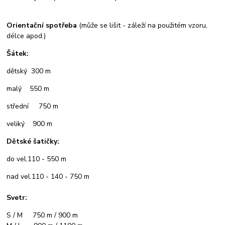
Orientační spotřeba
(může se lišit - záleží na použitém vzoru,
délce apod.)
Šátek:
dětský 300 m
malý 550 m
střední 750 m
veliký 900 m
Dětské šatičky:
do vel.110 - 550 m
nad vel.110 - 140 - 750 m
Svetr:
S / M 750 m / 900 m