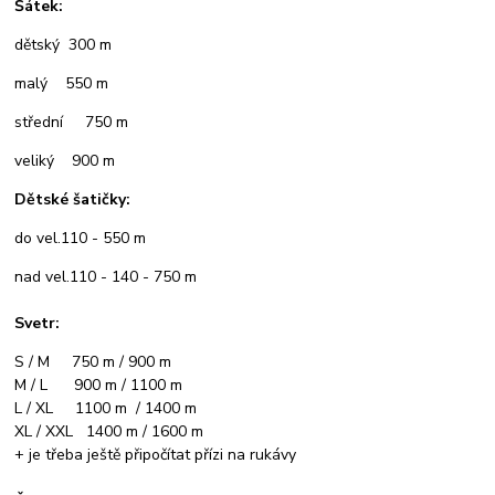
Šátek:
dětský 300 m
malý 550 m
střední 750 m
veliký 900 m
Dětské šatičky:
do vel.110 - 550 m
nad vel.110 - 140 - 750 m
Svetr:
S / M 750 m / 900 m
M / L 900 m / 1100 m
L / XL 1100 m / 1400 m
XL / XXL 1400 m / 1600 m
+ je třeba ještě připočítat přízi na rukávy