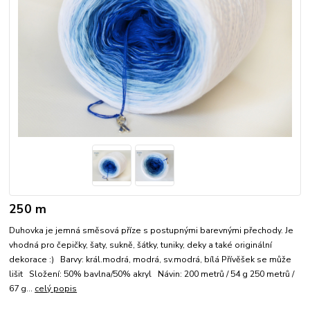
250 m
Duhovka je jemná směsová příze s postupnými barevnými přechody. Je
vhodná pro čepičky, šaty, sukně, šátky, tuniky, deky a také originální
dekorace :) Barvy: král.modrá, modrá, sv.modrá, bílá Přívěšek se může
lišit Složení: 50% bavlna/50% akryl Návin: 200 metrů / 54 g 250 metrů /
67 g...
celý popis