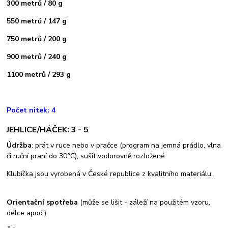
300 metrů / 80 g
550 metrů / 147 g
750 metrů / 200 g
900 metrů / 240 g
1100 metrů / 293 g
Počet nitek: 4
JEHLICE/HÁČEK: 3 - 5
Údržba
: prát v ruce nebo v pračce (program na jemná prádlo, vlna
či ruční praní do 30°C), sušit vodorovně rozložené
Klubíčka jsou vyrobená v České republice z kvalitního materiálu.
Orientační spotřeba
(může se lišit - záleží na použitém vzoru,
délce apod.)