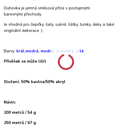
Duhovka je jemná směsová příze s postupnými
barevnými přechody.
Je vhodná pro čepičky, šaty, sukně, šátky, tuniky, deky a také
originální dekorace :)
Barvy:
král.modrá, modrá, sv.modrá, bílá
Přívěšek se může lišit
Složení: 50% bavlna/50% akryl
Návin:
200 metrů / 54 g
250 metrů / 67 g