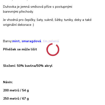
Duhovka je jemná směsová příze s postupnými
barevnými přechody.
Je vhodná pro čepičky, šaty, sukně, šátky, tuniky, deky a také
originální dekorace :)
Barvy:
mint, smaragdová, tm.zelená
Přívěšek se může lišit
Složení: 50% bavlna/50% akryl
Návin:
200 metrů / 54 g
250 metrů / 67 g