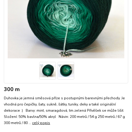
300 m
Duhovka je jemná směsová příze s postupnými barevnými přechody. Je
vhodná pro čepičky, šaty, sukně, šátky, tuniky, deky a také originální
dekorace :) Barvy: mint, smaragdová, tm.zelená Přívěšek se může lišit
Složení: 50% bavlna/50% akryl Návin: 200 metrů / 54 g 250 metrů / 67 g
300 metrů / 80 ...
celý popis