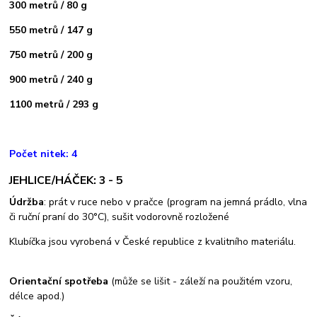
300 metrů / 80 g
550 metrů / 147 g
750 metrů / 200 g
900 metrů / 240 g
1100 metrů / 293 g
Počet nitek: 4
JEHLICE/HÁČEK: 3 - 5
Údržba
: prát v ruce nebo v pračce (program na jemná prádlo, vlna
či ruční praní do 30°C), sušit vodorovně rozložené
Klubíčka jsou vyrobená v České republice z kvalitního materiálu.
Orientační spotřeba
(může se lišit - záleží na použitém vzoru,
délce apod.)