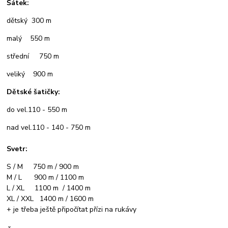
Šátek:
dětský 300 m
malý 550 m
střední 750 m
veliký 900 m
Dětské šatičky:
do vel.110 - 550 m
nad vel.110 - 140 - 750 m
Svetr:
S / M 750 m / 900 m
M / L 900 m / 1100 m
L / XL 1100 m / 1400 m
XL / XXL 1400 m / 1600 m
+ je třeba ještě připočítat přízi na rukávy