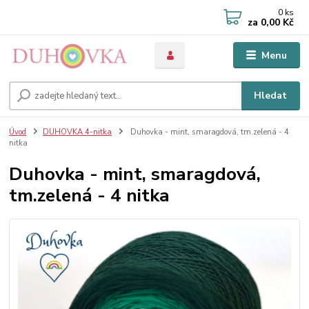
0
ks
za
0,00 Kč
Menu
Hledat
Úvod
DUHOVKA 4-nitka
Duhovka - mint, smaragdová, tm.zelená - 4
nitka
Duhovka - mint, smaragdová,
tm.zelená - 4 nitka