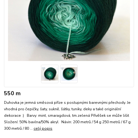
550 m
Duhovka je jemná směsová příze s postupnými barevnými přechody. Je
vhodná pro čepičky, šaty, sukně, šátky, tuniky, deky a také originální
dekorace :) Barvy: mint, smaragdová, tm.zelená Přívěšek se může lišit
Složení: 50% bavlna/50% akryl Návin: 200 metrů / 54 g 250 metrů / 67 g
300 metrů / 80 ...
celý popis