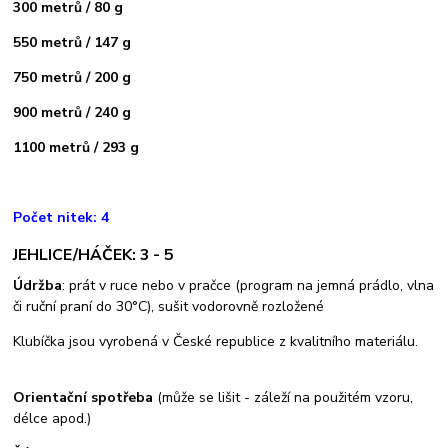
300 metrů / 80 g
550 metrů / 147 g
750 metrů / 200 g
900 metrů / 240 g
1100 metrů / 293 g
Počet nitek: 4
JEHLICE/HÁČEK: 3 - 5
Údržba
: prát v ruce nebo v pračce (program na jemná prádlo, vlna
či ruční praní do 30°C), sušit vodorovně rozložené
Klubíčka jsou vyrobená v České republice z kvalitního materiálu.
Orientační spotřeba
(může se lišit - záleží na použitém vzoru,
délce apod.)