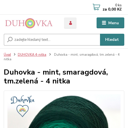
0
ks
za
0,00 Kč
Menu
Hledat
Úvod
DUHOVKA 4-nitka
Duhovka - mint, smaragdová, tm.zelená - 4
nitka
Duhovka - mint, smaragdová,
tm.zelená - 4 nitka