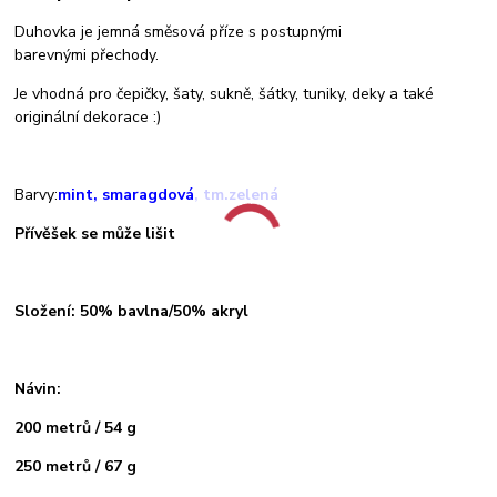
Duhovka je jemná směsová příze s postupnými
barevnými přechody.
Je vhodná pro čepičky, šaty, sukně, šátky, tuniky, deky a také
originální dekorace :)
Barvy:
mint, smaragdová, tm.zelená
Přívěšek se může lišit
Složení: 50% bavlna/50% akryl
Návin:
200 metrů / 54 g
250 metrů / 67 g