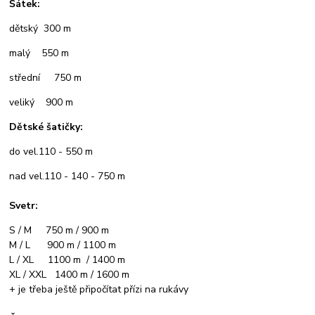
Šátek:
dětský 300 m
malý 550 m
střední 750 m
veliký 900 m
Dětské šatičky:
do vel.110 - 550 m
nad vel.110 - 140 - 750 m
Svetr:
S / M 750 m / 900 m
M / L 900 m / 1100 m
L / XL 1100 m / 1400 m
XL / XXL 1400 m / 1600 m
+ je třeba ještě připočítat přízi na rukávy