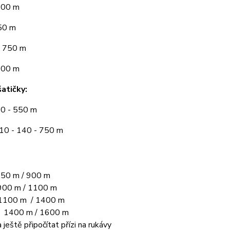
300 m
50 m
 750 m
900 m
atičky:
10 - 550 m
110 - 140 - 750 m
50 m / 900 m
00 m / 1100 m
1100 m / 1400 m
L 1400 m / 1600 m
 ještě připočítat přízi na rukávy