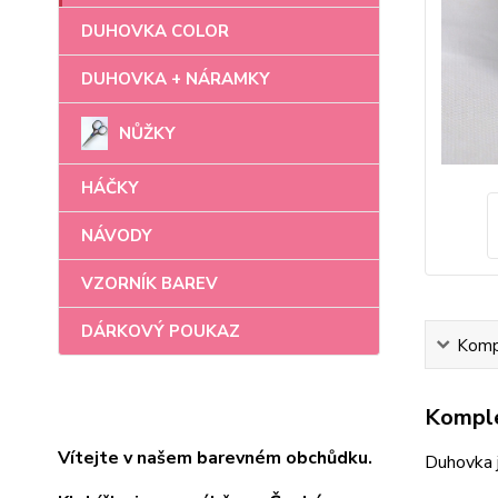
DUHOVKA COLOR
DUHOVKA + NÁRAMKY
NŮŽKY
HÁČKY
NÁVODY
VZORNÍK BAREV
DÁRKOVÝ POUKAZ
Kompl
Komple
Vítejte v našem barevném obchůdku.
Duhovka 