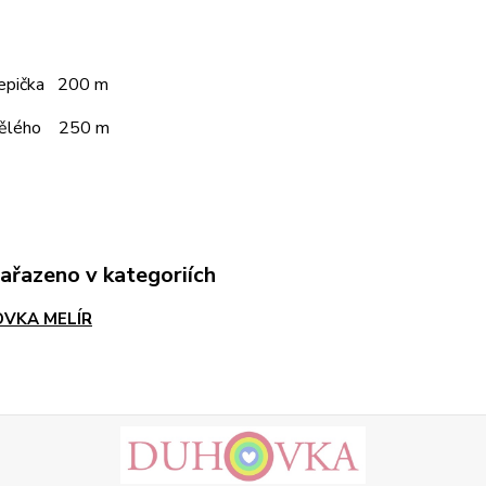
čepička 200 m
pělého 250 m
zařazeno v kategoriích
VKA MELÍR