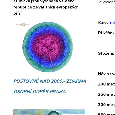
Klubíčka jsou vyráběna v České
Je vhodná 
republice z kvalitních evropských
přízí.
Barvy:
mi
Přívěšek
Složení
Návin / v
POŠTOVNÉ NAD 2000,- ZDARMA
200 metr
OSOBNÍ ODBĚR PRAHA
250 metr
300 metr
550 metr