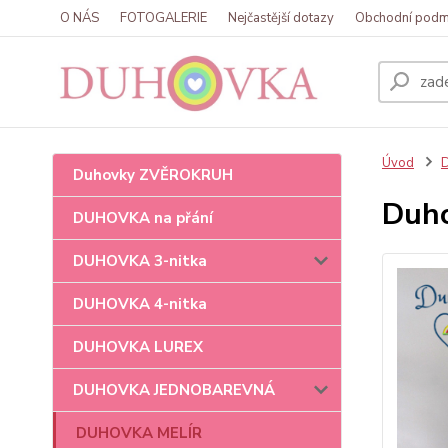
O NÁS
FOTOGALERIE
Nejčastější dotazy
Obchodní podm
Úvod
Duhovky ZVĚROKRUH
Duho
DUHOVKA na přání
DUHOVKA 3-nitka
DUHOVKA 4-nitka
DUHOVKA LUREX
DUHOVKA JEDNOBAREVNÁ
DUHOVKA MELÍR