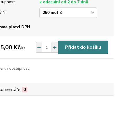
tupnost
k odeslání od 2 do 7 dnů
VIN
sme plátci DPH
5,00 Kč
Přidat do košíku
/
ks
cenu / dostupnost
Komentáře
0