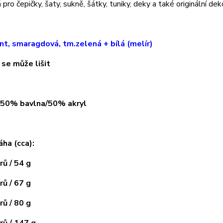
pro čepičky, šaty, sukně, šátky, tuniky, deky a také originální dek
nt, smaragdová, tm.zelená + bílá (melír)
 se může lišit
: 50% bavlna/50% akryl
áha (cca):
ů / 54 g
ů / 67 g
ů / 80 g
ů / 147 g