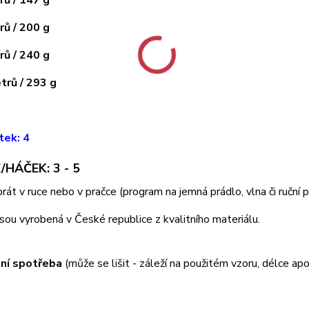
ů / 200 g
ů / 240 g
rů / 293 g
tek: 4
/HÁČEK: 3 - 5
 prát v ruce nebo v pračce (program na jemná prádlo, vlna či ruční
jsou vyrobená v České republice z kvalitního materiálu.
ní spotřeba
(může se lišit - záleží na použitém vzoru, délce apo