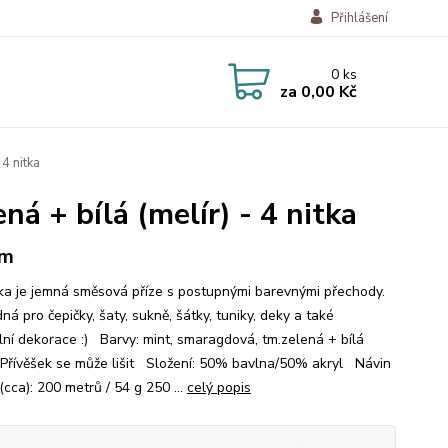
Přihlášení
0
ks
za
0,00 Kč
4 nitka
á + bílá (melír) - 4 nitka
 m
a je jemná směsová příze s postupnými barevnými přechody.
ná pro čepičky, šaty, sukně, šátky, tuniky, deky a také
ální dekorace :) Barvy: mint, smaragdová, tm.zelená + bílá
) Přívěšek se může lišit Složení: 50% bavlna/50% akryl Návin
(cca): 200 metrů / 54 g 250 ...
celý popis