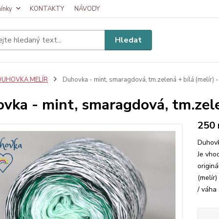
ínky
KONTAKTY
NÁVODY
Hledat
DUHOVKA MELÍR
Duhovka - mint, smaragdová, tm.zelená + bílá (melír) - 
vka - mint, smaragdová, tm.zelen
250
Duhovk
Je vhod
origin
(melír
/ váha 