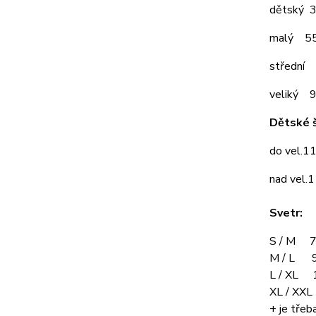
dětský 
malý 5
střední
veliký 
Dětské š
do vel.1
nad vel.
Svetr:
S / M 7
M / L 9
L / XL 
XL / XX
+ je třeba