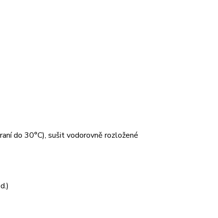
 praní do 30°C), sušit vodorovně rozložené
d.)