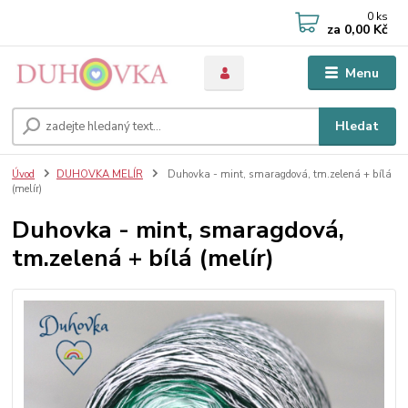
0
ks
za
0,00 Kč
Menu
Hledat
Úvod
DUHOVKA MELÍR
Duhovka - mint, smaragdová, tm.zelená + bílá
(melír)
Duhovka - mint, smaragdová,
tm.zelená + bílá (melír)