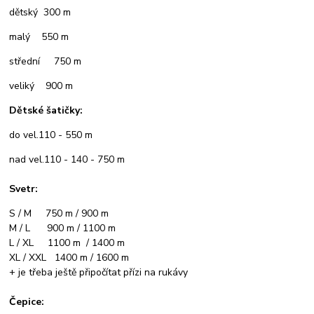
dětský 300 m
malý 550 m
střední 750 m
veliký 900 m
Dětské šatičky:
do vel.110 - 550 m
nad vel.110 - 140 - 750 m
Svetr:
S / M 750 m / 900 m
M / L 900 m / 1100 m
L / XL 1100 m / 1400 m
XL / XXL 1400 m / 1600 m
+ je třeba ještě připočítat přízi na rukávy
Čepice: