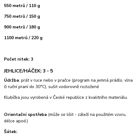
550 metrů / 110 g
750 metrů / 150 g
900 metrů / 180 g
1100 metrů / 220 g
Počet nitek: 3
JEHLICE/HÁČEK: 3 - 5
Údržba
: prát v ruce nebo v pračce (program na jemná prádlo, vlna
či ruční praní do 30°C), sušit vodorovně rozložené
Klubíčka jsou vyrobená v České republice z kvalitního materiálu.
Orientační spotřeba
(může se lišit - záleží na použitém vzoru,
délce apod.)
Šátek: