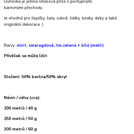
Duhovka je jemná směsová příze s postupnými
barevnými přechody.
Je vhodná pro čepičky, šaty, sukně, šátky, tuniky, deky a také
originální dekorace :)
Barvy:
mint, smaragdová, tm.zelená + bílá (melír)
Přívěšek se může lišit
Složení: 50% bavlna/50% akryl
Návin / váha (cca):
200 metrů / 40 g
250 metrů / 50 g
300 metrů / 60 g