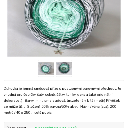
Duhovka je jemná směsová příze s postupnými barevnými přechody. Je
vhodná pro čepičky, šaty, sukně, šátky, tuniky, deky a také originální
dekorace :) Barvy: mint, smaragdová, tm.zelená + bílá (melír) Přívěšek
se může lišit Složení: 50% bavlna/50% akryl Návin / váha (cca): 200
metrů / 40 g 250 ...
celý popis