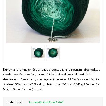
Duhovka je jemná směsová příze s postupnými barevnými přechody. Je
vhodná pro čepičky, šaty, sukně, šátky, tuniky, deky a také originální
dekorace :) Barvy: mint, smaragdová, tm.zelená Přívěšek se může lišit
Složení: 50% bavlna/50% akryl Návin cca: 200 metrů / 40 g 250 metrů /
50 g 300 metrů /...
celý popis
Dostupnost
k odeslání od 2 do 7 dnů