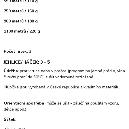
550 metrů / 110 g
750 metrů / 150 g
900 metrů / 180 g
1100 metrů / 220 g
Počet nitek: 3
JEHLICE/HÁČEK: 3 - 5
Údržba
: prát v ruce nebo v pračce (program na jemná prádlo, vlna
či ruční praní do 30°C), sušit vodorovně rozložené
Klubíčka jsou vyrobená v České republice z kvalitního materiálu.
Orientační spotřeba
(může se lišit - záleží na použitém vzoru,
délce apod.)
Šátek: