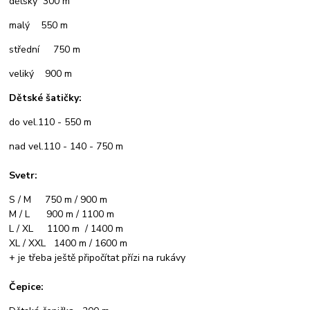
dětský 300 m
malý 550 m
střední 750 m
veliký 900 m
Dětské šatičky:
do vel.110 - 550 m
nad vel.110 - 140 - 750 m
Svetr:
S / M 750 m / 900 m
M / L 900 m / 1100 m
L / XL 1100 m / 1400 m
XL / XXL 1400 m / 1600 m
+ je třeba ještě připočítat přízi na rukávy
Čepice: