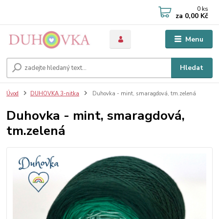
0
ks
za
0,00 Kč
Menu
Hledat
Úvod
DUHOVKA 3-nitka
Duhovka - mint, smaragdová, tm.zelená
Duhovka - mint, smaragdová,
tm.zelená