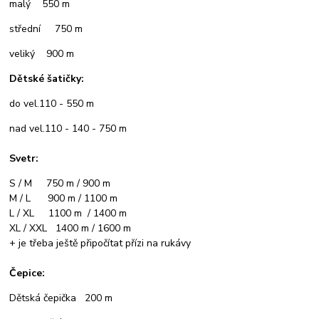
malý 550 m
střední 750 m
veliký 900 m
Dětské šatičky:
do vel.110 - 550 m
nad vel.110 - 140 - 750 m
Svetr:
S / M 750 m / 900 m
M / L 900 m / 1100 m
L / XL 1100 m / 1400 m
XL / XXL 1400 m / 1600 m
+ je třeba ještě připočítat přízi na rukávy
Čepice:
Dětská čepička 200 m