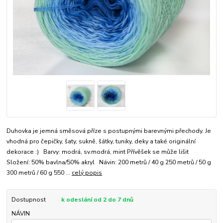
Duhovka je jemná směsová příze s postupnými barevnými přechody. Je
vhodná pro čepičky, šaty, sukně, šátky, tuniky, deky a také originální
dekorace :) Barvy: modrá, sv.modrá, mint Přívěšek se může lišit
Složení: 50% bavlna/50% akryl Návin: 200 metrů / 40 g 250 metrů / 50 g
300 metrů / 60 g 550 ...
celý popis
Dostupnost
k odeslání od 2 do 7 dnů
NÁVIN