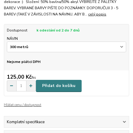
dekorace :) Složení: 50% bavlna/50% akryl VYBÍREJTE Z PALETKY
BAREV. VYBRANÉ BARVY PIŠTE DO POZNÁMKY. DOPORUČUJI 3 - 5
BAREV (TAKÉ V ZÁVISLOSTI NA NÁVINU, ABY B...
celý popis
Dostupnost
k odeslání od 2 do 7 dnů
NÁVIN
Nejsme plátci DPH
125,00 Kč
/
ks
Přidat do košíku
Hlídat cenu / dostupnost
Kompletní specifikace