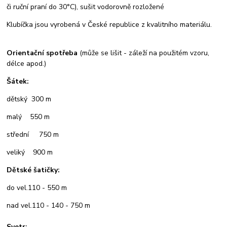
či ruční praní do 30°C), sušit vodorovně rozložené
Klubíčka jsou vyrobená v České republice z kvalitního materiálu.
Orientační spotřeba
(může se lišit - záleží na použitém vzoru,
délce apod.)
Šátek:
dětský 300 m
malý 550 m
střední 750 m
veliký 900 m
Dětské šatičky:
do vel.110 - 550 m
nad vel.110 - 140 - 750 m
Svetr: