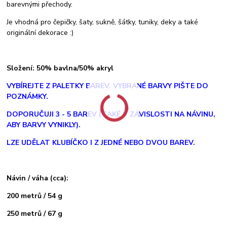
barevnými přechody.
Je vhodná pro čepičky, šaty, sukně, šátky, tuniky, deky a také
originální dekorace :)
Složení: 50% bavlna/50% akryl
V
YBÍREJTE Z PALETKY BAREV. VYBRANÉ BARVY PIŠTE DO
POZNÁMKY.
DOPORUČUJI 3 - 5 BAREV (TAKÉ V ZÁVISLOSTI NA NÁVINU,
ABY BARVY VYNIKLY).
LZE UDĚLAT KLUBÍČKO I Z JEDNÉ NEBO DVOU BAREV.
Návin / váha (cca):
200 metrů / 54 g
250 metrů / 67 g