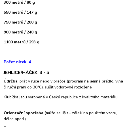
300 metrů / 80 g
550 metrů / 147 g
750 metrů / 200 g
900 metrů / 240 g
1100 metrů / 293 g
Počet nitek: 4
JEHLICE/HÁČEK: 3 - 5
Údržba
: prát v ruce nebo v pračce (program na jemná prádlo, vlna
či ruční praní do 30°C), sušit vodorovně rozložené
Klubíčka jsou vyrobená v České republice z kvalitního materiálu.
Orientační spotřeba
(může se lišit - záleží na použitém vzoru,
délce apod.)