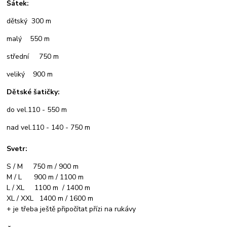
Šátek:
dětský 300 m
malý 550 m
střední 750 m
veliký 900 m
Dětské šatičky:
do vel.110 - 550 m
nad vel.110 - 140 - 750 m
Svetr:
S / M 750 m / 900 m
M / L 900 m / 1100 m
L / XL 1100 m / 1400 m
XL / XXL 1400 m / 1600 m
+ je třeba ještě připočítat přízi na rukávy