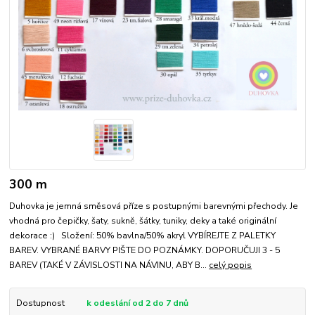
300 m
Duhovka je jemná směsová příze s postupnými barevnými přechody. Je
vhodná pro čepičky, šaty, sukně, šátky, tuniky, deky a také originální
dekorace :) Složení: 50% bavlna/50% akryl VYBÍREJTE Z PALETKY
BAREV. VYBRANÉ BARVY PIŠTE DO POZNÁMKY. DOPORUČUJI 3 - 5
BAREV (TAKÉ V ZÁVISLOSTI NA NÁVINU, ABY B...
celý popis
Dostupnost
k odeslání od 2 do 7 dnů