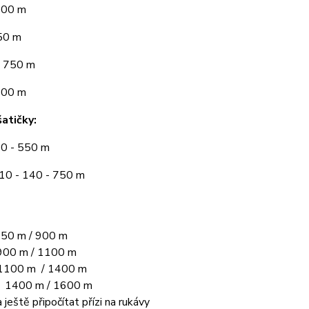
300 m
50 m
 750 m
900 m
atičky:
10 - 550 m
110 - 140 - 750 m
50 m / 900 m
00 m / 1100 m
1100 m / 1400 m
L 1400 m / 1600 m
 ještě připočítat přízi na rukávy