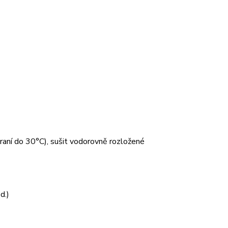
 praní do 30°C), sušit vodorovně rozložené
d.)