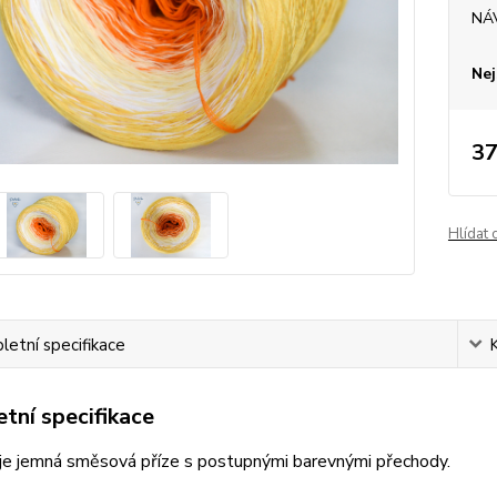
NÁ
Nej
37
Hlídat 
etní specifikace
tní specifikace
je jemná směsová příze s postupnými barevnými přechody.