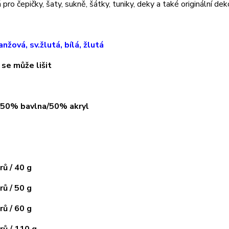
pro čepičky, šaty, sukně, šátky, tuniky, deky a také originální dek
anžová, sv.žlutá, bílá, žlutá
 se může lišit
: 50% bavlna/50% akryl
ů / 40 g
ů / 50 g
ů / 60 g
ů / 110 g