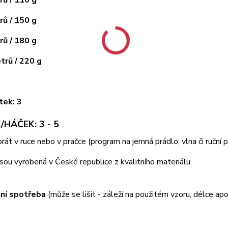
ů / 150 g
ů / 180 g
rů / 220 g
tek: 3
/HÁČEK: 3 - 5
 prát v ruce nebo v pračce (program na jemná prádlo, vlna či ruční
jsou vyrobená v České republice z kvalitního materiálu.
ní spotřeba
(může se lišit - záleží na použitém vzoru, délce apo