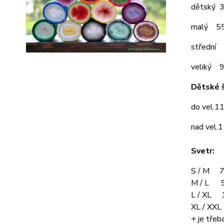
dětský 
malý 5
střední
veliký 
Dětské š
do vel.1
nad vel.
Svetr:
S / M 7
M / L 9
L / XL 
XL / XX
+ je třeba