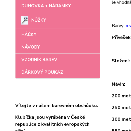
Je vhodná 
DUHOVKA + NÁRAMKY
NŮŽKY
Barvy:
or
HÁČKY
Přívěšek
NÁVODY
VZORNÍK BAREV
Složení
DÁRKOVÝ POUKAZ
Návin:
200 metr
Vítejte v našem barevném obchůdku.
250 metr
Klubíčka jsou vyráběna v České
300 metr
republice z kvalitních evropských
550 metr