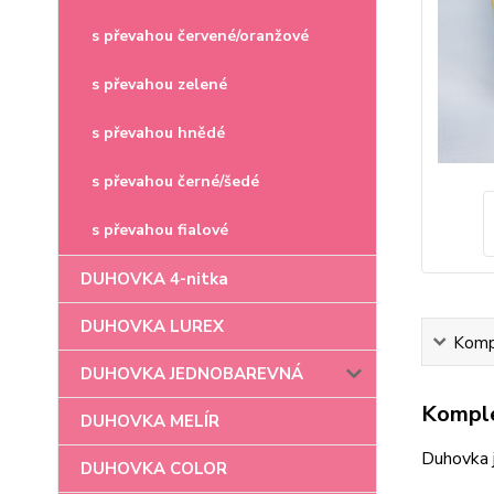
s převahou červené/oranžové
s převahou zelené
s převahou hnědé
s převahou černé/šedé
s převahou fialové
DUHOVKA 4-nitka
DUHOVKA LUREX
Kompl
DUHOVKA JEDNOBAREVNÁ
Komple
DUHOVKA MELÍR
Duhovka 
DUHOVKA COLOR