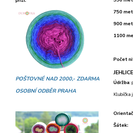
přízí.
750 metr
900 metr
1100 met
Počet ni
JEHLICE
POŠTOVNÉ NAD 2000,- ZDARMA
Údržba
:
OSOBNÍ ODBĚR PRAHA
Klubíčka 
Orientač
Šátek: