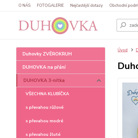
O NÁS
FOTOGALERIE
Nejčastější dotazy
Obchodní podm
Úvod
Duhovky ZVĚROKRUH
Duho
DUHOVKA na přání
DUHOVKA 3-nitka
VŠECHNA KLUBÍČKA
s převahou růžové
s převahou modré
s převahou žluté