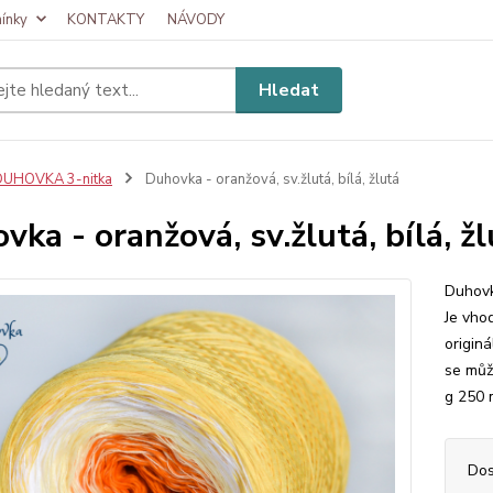
ínky
KONTAKTY
NÁVODY
Hledat
DUHOVKA 3-nitka
Duhovka - oranžová, sv.žlutá, bílá, žlutá
vka - oranžová, sv.žlutá, bílá, ž
Duhovk
Je vhod
originá
se můž
g 250 m
Dos