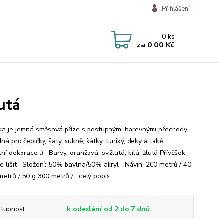
Přihlášení
0
ks
za
0,00 Kč
lutá
a je jemná směsová příze s postupnými barevnými přechody.
ná pro čepičky, šaty, sukně, šátky, tuniky, deky a také
lní dekorace :) Barvy: oranžová, sv.žlutá, bílá, žlutá Přívěšek
e lišit Složení: 50% bavlna/50% akryl Návin: 200 metrů / 40
etrů / 50 g 300 metrů /...
celý popis
tupnost
k odeslání od 2 do 7 dnů