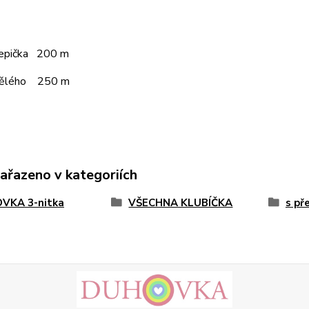
čepička 200 m
pělého 250 m
zařazeno v kategoriích
VKA 3-nitka
VŠECHNA KLUBÍČKA
s př