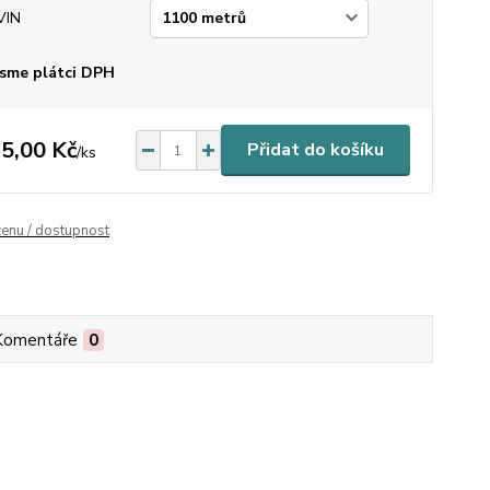
VIN
sme plátci DPH
5,00 Kč
Přidat do košíku
/
ks
cenu / dostupnost
Komentáře
0