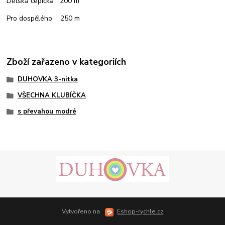
Dětská čepička 200 m
Pro dospělého 250 m
Zboží zařazeno v kategoriích
DUHOVKA 3-nitka
VŠECHNA KLUBÍČKA
s převahou modré
Vytvořeno na
Eshop-rychle.cz