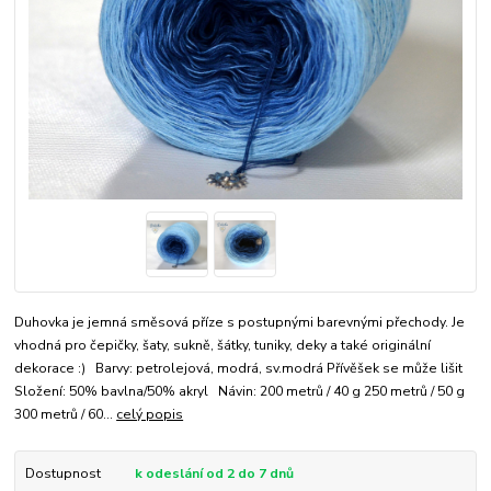
Duhovka je jemná směsová příze s postupnými barevnými přechody. Je
vhodná pro čepičky, šaty, sukně, šátky, tuniky, deky a také originální
dekorace :) Barvy: petrolejová, modrá, sv.modrá Přívěšek se může lišit
Složení: 50% bavlna/50% akryl Návin: 200 metrů / 40 g 250 metrů / 50 g
300 metrů / 60...
celý popis
Dostupnost
k odeslání od 2 do 7 dnů