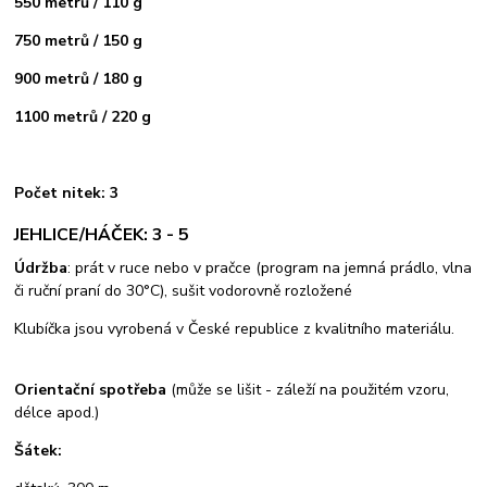
550 metrů / 110 g
750 metrů / 150 g
900 metrů / 180 g
1100 metrů / 220 g
Počet nitek: 3
JEHLICE/HÁČEK: 3 - 5
Údržba
: prát v ruce nebo v pračce (program na jemná prádlo, vlna
či ruční praní do 30°C), sušit vodorovně rozložené
Klubíčka jsou vyrobená v České republice z kvalitního materiálu.
Orientační spotřeba
(může se lišit - záleží na použitém vzoru,
délce apod.)
Šátek: