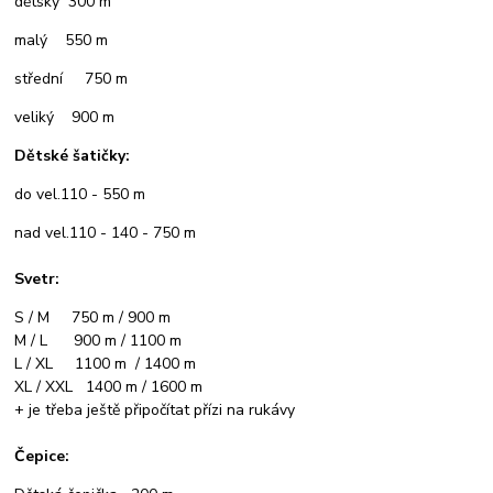
dětský 300 m
malý 550 m
střední 750 m
veliký 900 m
Dětské šatičky:
do vel.110 - 550 m
nad vel.110 - 140 - 750 m
Svetr:
S / M 750 m / 900 m
M / L 900 m / 1100 m
L / XL 1100 m / 1400 m
XL / XXL 1400 m / 1600 m
+ je třeba ještě připočítat přízi na rukávy
Čepice: