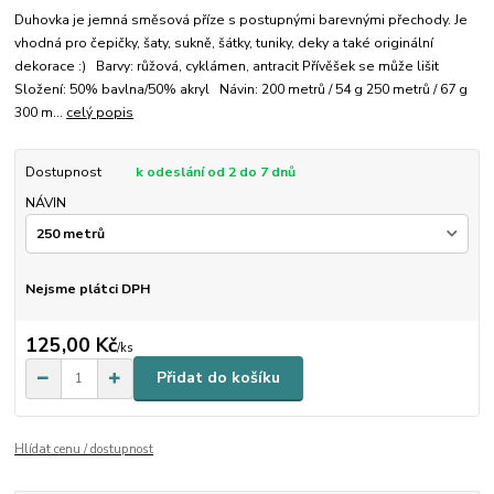
Duhovka je jemná směsová příze s postupnými barevnými přechody. Je
vhodná pro čepičky, šaty, sukně, šátky, tuniky, deky a také originální
dekorace :) Barvy: růžová, cyklámen, antracit Přívěšek se může lišit
Složení: 50% bavlna/50% akryl Návin: 200 metrů / 54 g 250 metrů / 67 g
300 m...
celý popis
Dostupnost
k odeslání od 2 do 7 dnů
NÁVIN
Nejsme plátci DPH
125,00 Kč
/
ks
Přidat do košíku
Hlídat cenu / dostupnost