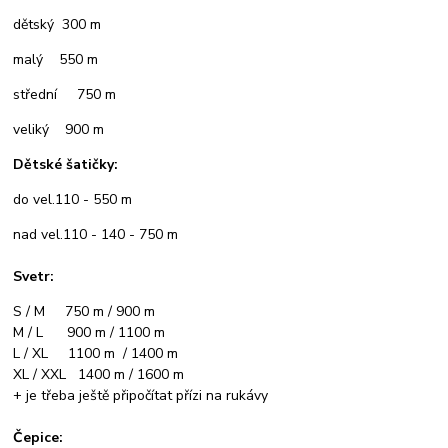
dětský 300 m
malý 550 m
střední 750 m
veliký 900 m
Dětské šatičky:
do vel.110 - 550 m
nad vel.110 - 140 - 750 m
Svetr:
S / M 750 m / 900 m
M / L 900 m / 1100 m
L / XL 1100 m / 1400 m
XL / XXL 1400 m / 1600 m
+ je třeba ještě připočítat přízi na rukávy
Čepice: