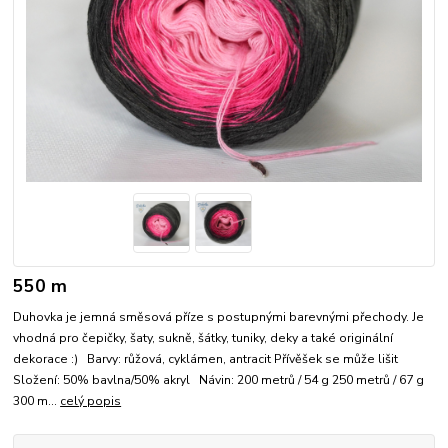
550 m
Duhovka je jemná směsová příze s postupnými barevnými přechody. Je
vhodná pro čepičky, šaty, sukně, šátky, tuniky, deky a také originální
dekorace :) Barvy: růžová, cyklámen, antracit Přívěšek se může lišit
Složení: 50% bavlna/50% akryl Návin: 200 metrů / 54 g 250 metrů / 67 g
300 m...
celý popis