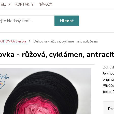
ínky
KONTAKTY
NÁVODY
Hledat
DUHOVKA 3-nitka
Duhovka - růžová, cyklámen, antracit, černá
vka - růžová, cyklámen, antracit
Duhovk
Je vhod
originá
Přívěš
(cca): 
Dos