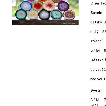
Orientač
Šátek:
dětský 
malý 5
střední
veliký 
Dětské š
do vel.1
nad vel.
Svetr:
S / M 7
M / L 9