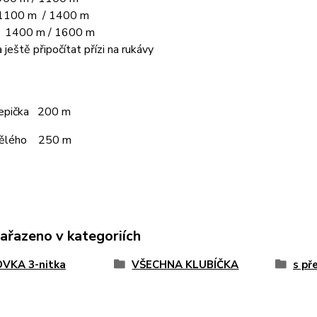
1100 m / 1400 m
L 1400 m / 1600 m
 ještě připočítat přízi na rukávy
čepička 200 m
pělého 250 m
zařazeno v kategoriích
VKA 3-nitka
VŠECHNA KLUBÍČKA
s př