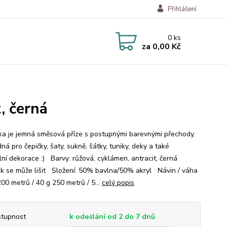
Přihlášení
0
ks
za
0,00 Kč
, černá
a je jemná směsová příze s postupnými barevnými přechody.
ná pro čepičky, šaty, sukně, šátky, tuniky, deky a také
lní dekorace :) Barvy: růžová, cyklámen, antracit, černá
ek se může lišit Složení: 50% bavlna/50% akryl Návin / váha
200 metrů / 40 g 250 metrů / 5...
celý popis
tupnost
k odeslání od 2 do 7 dnů