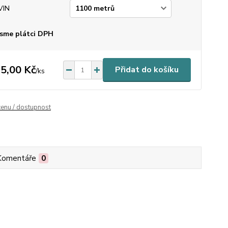
VIN
sme plátci DPH
5,00 Kč
Přidat do košíku
/
ks
cenu / dostupnost
Komentáře
0