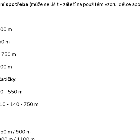
ní spotřeba
(může se lišit - záleží na použitém vzoru, délce apo
300 m
50 m
 750 m
900 m
atičky:
10 - 550 m
110 - 140 - 750 m
50 m / 900 m
00 m / 1100 m