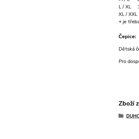
L / XL 
XL / XX
+ je třeba
Čepice:
Dětská 
Pro dos
Zboží 
DUHO