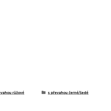
evahou růžové
s převahou černé/šedé