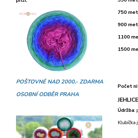
přízí.
750 metr
900 metr
1100 met
1500 met
POŠTOVNÉ NAD 2000,- ZDARMA
Počet ni
OSOBNÍ ODBĚR PRAHA
JEHLICE
Údržba
:
Klubíčka 