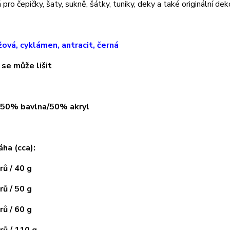
pro čepičky, šaty, sukně, šátky, tuniky, deky a také originální dek
žová, cyklámen, antracit, černá
 se může lišit
: 50% bavlna/50% akryl
áha (cca):
ů / 40 g
ů / 50 g
ů / 60 g
ů / 110 g