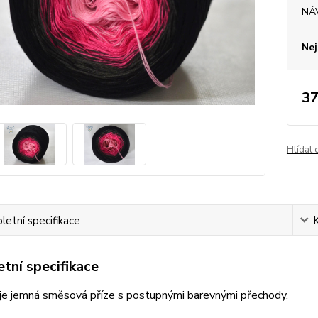
NÁ
Nej
37
Hlídat 
etní specifikace
tní specifikace
je jemná směsová příze s postupnými barevnými přechody.