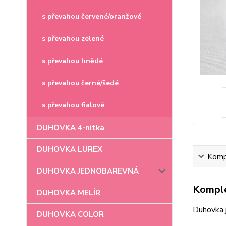
s převahou červené/oranžové
s převahou zelené
s převahou hnědé
s převahou černé/šedé
s převahou fialové
DUHOVKA 4-nitka
DUHOVKA LUREX
Kompl
DUHOVKA JEDNOBAREVNÁ
Komple
DUHOVKA MELÍR
Duhovka 
DUHOVKA COLOR