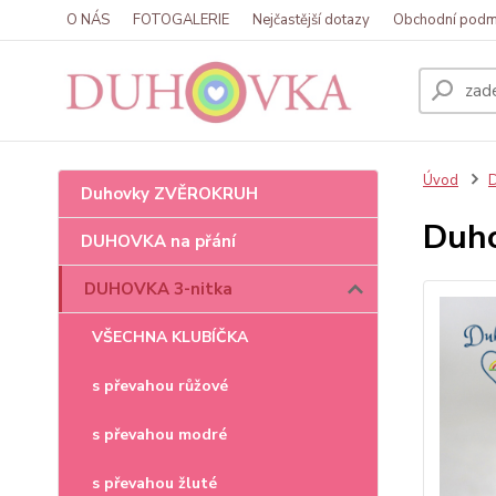
O NÁS
FOTOGALERIE
Nejčastější dotazy
Obchodní podm
Úvod
Duhovky ZVĚROKRUH
Duho
DUHOVKA na přání
DUHOVKA 3-nitka
VŠECHNA KLUBÍČKA
s převahou růžové
s převahou modré
s převahou žluté