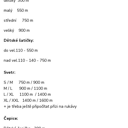
dětský 300 m
malý 550 m
střední 750 m
veliký 900 m
Dětské šatičky:
do vel.110 - 550 m
nad vel.110 - 140 - 750 m
Svetr:
S / M 750 m / 900 m
M / L 900 m / 1100 m
L / XL 1100 m / 1400 m
XL / XXL 1400 m / 1600 m
+ je třeba ještě připočítat přízi na rukávy
Čepice: