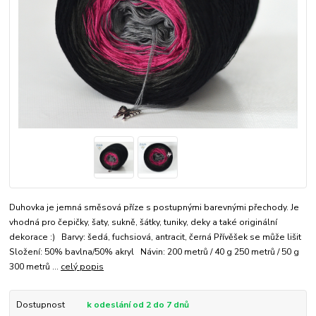
Duhovka je jemná směsová příze s postupnými barevnými přechody. Je
vhodná pro čepičky, šaty, sukně, šátky, tuniky, deky a také originální
dekorace :) Barvy: šedá, fuchsiová, antracit, černá Přívěšek se může lišit
Složení: 50% bavlna/50% akryl Návin: 200 metrů / 40 g 250 metrů / 50 g
300 metrů ...
celý popis
Dostupnost
k odeslání od 2 do 7 dnů