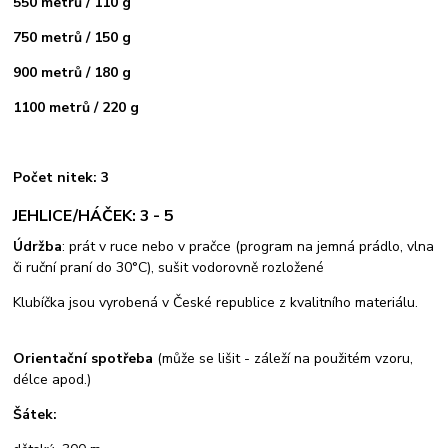
550 metrů / 110 g
750 metrů / 150 g
900 metrů / 180 g
1100 metrů / 220 g
Počet nitek: 3
JEHLICE/HÁČEK: 3 - 5
Údržba
: prát v ruce nebo v pračce (program na jemná prádlo, vlna
či ruční praní do 30°C), sušit vodorovně rozložené
Klubíčka jsou vyrobená v České republice z kvalitního materiálu.
Orientační spotřeba
(může se lišit - záleží na použitém vzoru,
délce apod.)
Šátek: