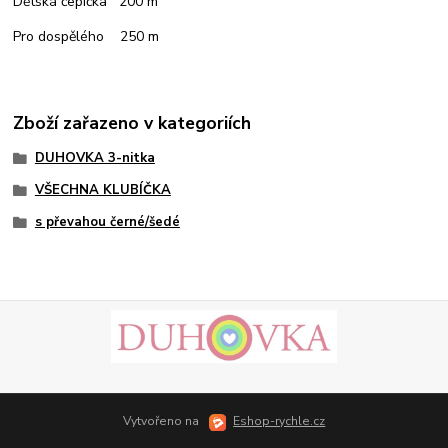
Dětská čepička 200 m
Pro dospělého 250 m
Zboží zařazeno v kategoriích
DUHOVKA 3-nitka
VŠECHNA KLUBÍČKA
s převahou černé/šedé
Vytvořeno na
Eshop-rychle.cz